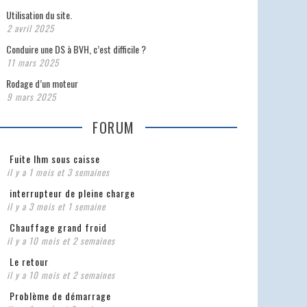
Utilisation du site.
2 avril 2025
Conduire une DS à BVH, c’est difficile ?
11 mars 2025
Rodage d’un moteur
9 mars 2025
FORUM
Fuite lhm sous caisse
il y a 1 mois et 3 semaines
interrupteur de pleine charge
il y a 3 mois et 1 semaine
Chauffage grand froid
il y a 10 mois et 2 semaines
Le retour
il y a 10 mois et 2 semaines
Problème de démarrage