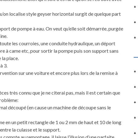
’on localise style geyser horizontal surgit de quelque part
 support de pompe à eau. On veut qu’elle soit démarrée, purgée
ine.
toute les courroies, une conduite hydraulique, un déport
rbre à came etc, pour sortir la pompe puis son support sans
 la place.
à 3.
vention sur une voiture et encore plus lors de la remise à
es très connu que je ne citerai pas, mais il est certain que
problème:
st mal découpé (en cause un machine de découpe sans le
me en un petit rectangle de 1 ou 2 mm de haut et 10 de long
entre la culasse et le support.
 compte au remontage, il laisse l’illusion d’une parfaite