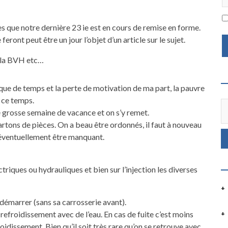
s que notre dernière 23 ie est en cours de remise en forme.
eront peut être un jour l’objet d’un article sur le sujet.
 la BVH etc…
que de temps et la perte de motivation de ma part, la pauvre
s ce temps.
ne grosse semaine de vacance et on s’y remet.
artons de pièces. On a beau être ordonnés, il faut à nouveau
t éventuellement être manquant.
ctriques ou hydrauliques et bien sur l’injection les diverses
 démarrer (sans sa carrosserie avant).
refroidissement avec de l’eau. En cas de fuite c’est moins
oidissement. Bien qu’il soit très rare qu’on se retrouve avec