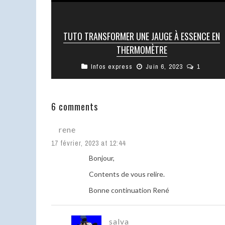
TUTO TRANSFORMER UNE JAUGE À ESSENCE EN
THERMOMÈTRE
Infos express
Juin 6, 2023
1
Suite à la remarque d’un inscrit, à savoir Berton
(merci Gilbert) J’ai fait une erreur de débutant.
Comme quoi !… ...
6 comments
rene
17 février, 2023 at 12:44
Bonjour,
Contents de vous relire.
Bonne continuation René
salva