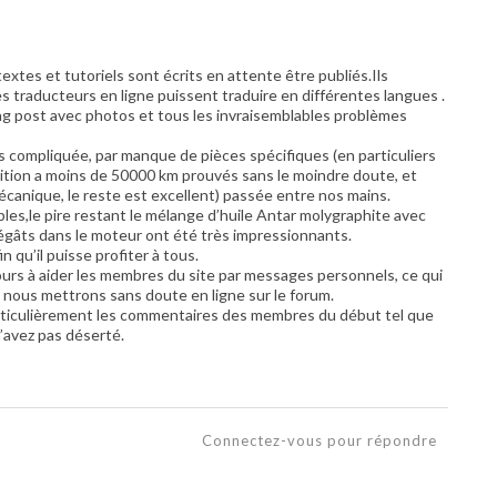
extes et tutoriels sont écrits en attente être publiés.Ils
 traducteurs en ligne puissent traduire en différentes langues .
ong post avec photos et tous les invraisemblables problèmes
s compliquée, par manque de pièces spécifiques (en particuliers
isition a moins de 50000 km prouvés sans le moindre doute, et
mécanique, le reste est excellent) passée entre nos mains.
bles,le pire restant le mélange d’huile Antar molygraphite avec
égâts dans le moteur ont été très impressionnants.
n qu’il puisse profiter à tous.
urs à aider les membres du site par messages personnels, ce qui
 nous mettrons sans doute en ligne sur le forum.
articulièrement les commentaires des membres du début tel que
n’avez pas déserté.
Connectez-vous pour répondre