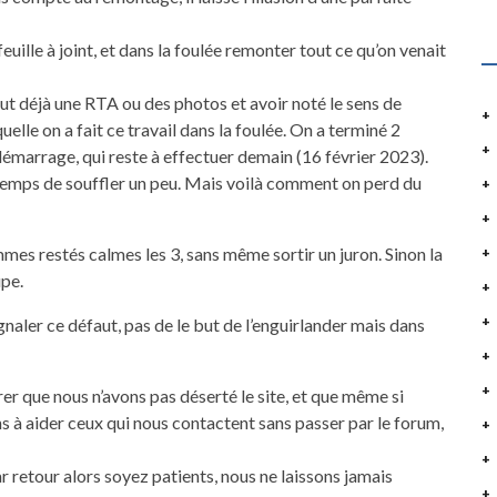
uille à joint, et dans la foulée remonter tout ce qu’on venait
faut déjà une RTA ou des photos et avoir noté le sens de
lle on a fait ce travail dans la foulée. On a terminé 2
 démarrage, qui reste à effectuer demain (16 février 2023).
e temps de souffler un peu. Mais voilà comment on perd du
mes restés calmes les 3, sans même sortir un juron. Sinon la
upe.
naler ce défaut, pas de le but de l’enguirlander mais dans
rer que nous n’avons pas déserté le site, et que même si
ns à aider ceux qui nous contactent sans passer par le forum,
r retour alors soyez patients, nous ne laissons jamais