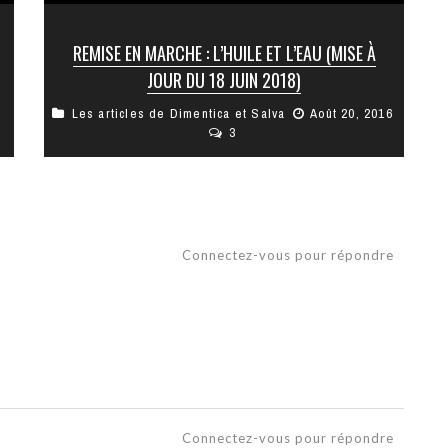
REMISE EN MARCHE : L’HUILE ET L’EAU (MISE À
JOUR DU 18 JUIN 2018)
Les articles de Dimentica et Salva
Août 20, 2016
La mise à jour est à chercher à la fin de la
3
première partie. Je vous conseille de lire
attentivement ...
Connectez-vous pour répondre
Connectez-vous pour répondre