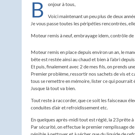
B
onjour à tous,
Voici maintenant un peu plus de deux année
Je vous passe toutes les péripéties rencontrées, elle f
Moteur remis à neuf, embrayage idem, contrôle de
Moteur remis en place depuis environ un an, le man
bête est restée ainsi au chaud et bien à l’abri depui
Et puis, finalement avec 2 de mes fils, on prends u
Premier problème, ressortir nos sachets de vis et c
tous se remettre en mémoire, lister ce qui pourrai
Jusque là tout va bien.
Tout reste à raccorder, que ce soit les faisceaux éle
conduites d’air et refroidissement etc.
En quelques après-midi tout est réglé, la 23 prête à
Par sécurité, on effectue le premier remplissage de 
pénible à nettoyer et à sécher que du liquide de refr