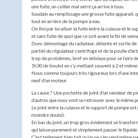
une fuite, un collier mal serré ça arrive à tous.
Soudain au remplissage une grosse fuite apparait, qu
tout en arrière de la pompe à eau.
On fini par localiser la fuite entre la culasse et le
et sans fuite de quoi que ce soit avant la fin de sema
Donc démontage du radiateur, détente et sortie de 
partiel du régulateur centrifuge et de la poulie d’a
trop de problèmes, bref on déblaye pour se faire de
1h30 de boulot en s’y mettant souvent à 2 et même 
Nous somme toujours très rigoureux lors d’une inter
neuf d’un moteur.
La cause ? Une pochette de joint d’un vendeur de pièc
d’autres que nous vont se retrouver avec le même 
Le joint entre la culasse et le support de pompe e
moindre doute).
En bas du joint, un trop gros évidement se transfor
qui laisse purement et simplement passer le liquide 
C’est tellement bien fait qu’on ne s’en rend même pas