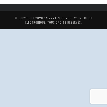
© COPYRIGHT 2020
SALVA - LES DS 21 ET 23 INJECTION
ÉLECTRONIQUE
. TOUS DROITS RÉSERVÉS.