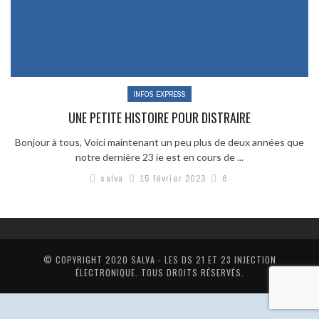
INFOS EXPRESS
UNE PETITE HISTOIRE POUR DISTRAIRE
Bonjour à tous, Voici maintenant un peu plus de deux années que
notre dernière 23 ie est en cours de ...
salva
15 février 2023
6
© COPYRIGHT 2020
SALVA - LES DS 21 ET 23 INJECTION
ÉLECTRONIQUE
. TOUS DROITS RÉSERVÉS.