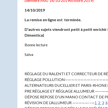
(derniere MAJ 14/10/2019octobre 2019)
14/10/2019
La remise en ligne est terminée.
D’autres sujets viendront petit à petit enrich
Dimentica)
Bonne lecture
Salva
RÉGLAGE DU RALENTI ET CORRECTEUR DE 
RÉGLAGE POLLUTION————————————
ALTERNATEURS DUCELLIER ET PARIS-RHONE (AL
PRE RÉGLAGE ET RÉGLAGE ALLUMEUR —–
–
—
DÉPOSE REPOSE D’UN MANO CONTACT DE PR
RÉVISION DE L’ALLUMEUR —————-
–
—
1
2
3
4