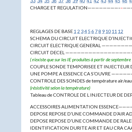
33
34
35
36
37
38
39
40
41
42
43
44
45
46
4
CHARGE ET REGULATION————————–
–
——
REGLAGES DE BASE
1
2
3
4
5
6
7
8
9
10
11
12
SCHEMA DU CIRCUIT ELECTRIQUE D’INJEC
CIRCUIT ELECTRIQUE GENERAL —————
CIRCUIT DECEL ————————————————
( n’existe que sur les IE produites à partir de septembr
COUPLE SONDE TEMPORISEE ET INJECTEUR
UNE POMPE A ESSENCE CA S’OUVRE ————
CONTROLE DES SONDES de température a
(résistivité selon la température)
Tableau de CONTROLE DE L INJECTEUR DE DE
ACCESSOIRES ALIMENTATION ESSENCE—
DEPOSE REPOSE D’UNE COMMANDE D’AIR A
DEPOSE REPOSE D’UNE COMMANDE DE RALE
IDENTIFICATION DURITE AIR ET EAU CRA C