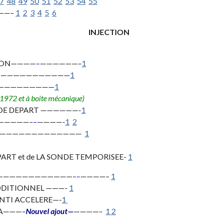
7
48
49
50
51
52
53
54
55
——–
1
2
3
4
5
6
INJECTION
TION————
–
——————–
1
——————————————
1
——————————
1
e 1972 et à boite mécanique)
 DE DEPART ——————-
1
——————–
–
————-
1
2
ir/eau—————————————
1
PART et de LA SONDE TEMPORISEE-
1
——————————————–
–
————–
1
DDITIONNEL ———-
1
NTI ACCELERE—-
1
AA———–
Nouvel ajout—
————–
1
2