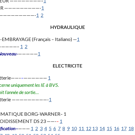
ATEUR ————————–
1
TEUR —————————-
1
————————————-
1
2
HYDRAULIQUE
BRAYAGE (Français – Italiano) —
1
——————–
1
2
Nouveau-
—————
1
ELECTRICITE
tterie——–
–
——————
1
erne uniquement les IE à BV5.
it l’année de sortie…
 batterie —————————-
1
TOMATIQUE BORG-WARNER– 1
OIDISSEMENT DS 23 ——-
–
1
ification–
———
1
2
3
4
5
6
7
8
9
10
11
12
13
14
15
16
17
18