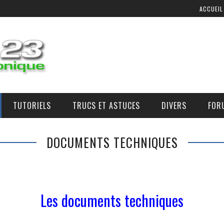
ACCUEIL
TUTORIELS
TRUCS ET ASTUCES
DIVERS
FOR
COMMANDE D’AIR ADDITIONNEL
OÙ, COMMENT, ET À QUEL PRIX SE PROCURER DES PIÈCES ?
DOCUMENTS TECHNIQUES
Les documents techniques