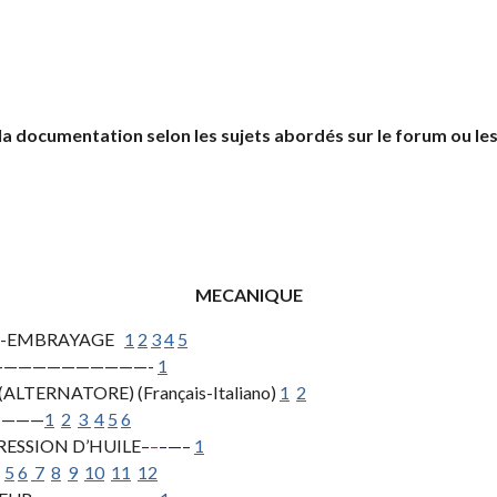
ir la documentation selon les sujets abordés sur le forum ou 
MECANIQUE
RÉ-EMBRAYAGE
1
2
3
4
5
————————————-
1
TERNATORE) (Français-Italiano)
1
2
————
1
2
3
4
5
6
ESSION D’HUILE–
–
–
—–
1
5
6
7
8
9
10
11
12