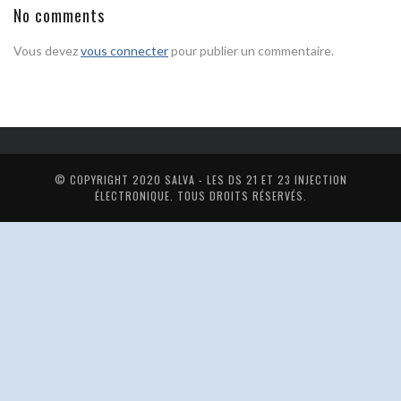
No comments
Vous devez
vous connecter
pour publier un commentaire.
© COPYRIGHT 2020
SALVA - LES DS 21 ET 23 INJECTION
ÉLECTRONIQUE
. TOUS DROITS RÉSERVÉS.