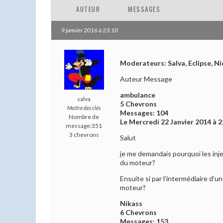
AUTEUR
MESSAGES
9 janvier 2016 à 23:10
Moderateurs: Salva, Eclipse, Ni
Auteur Message
ambulance
salva
5 Chevrons
Maître des clés
Messages: 104
Nombre de
Le Mercredi 22 Janvier 2014 à 2
message:351
3 chevrons
Salut
je me demandais pourquoi les inj
du moteur?
Ensuite si par l’intermédiaire d
moteur?
Nikass
6 Chevrons
Messages: 153