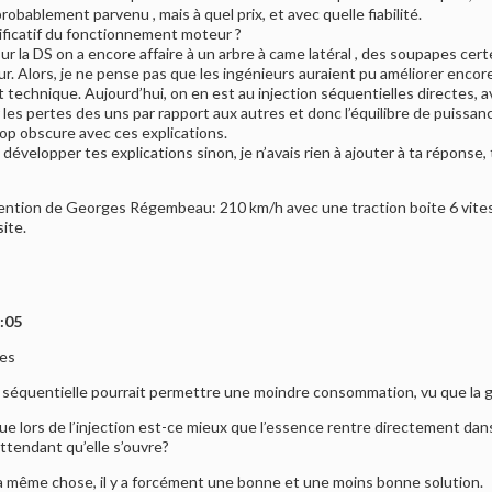
obablement parvenu , mais à quel prix, et avec quelle fiabilité.
nificatif du fonctionnement moteur ?
sur la DS on a encore affaire à un arbre à came latéral , des soupapes c
r. Alors, je ne pense pas que les ingénieurs auraient pu améliorer enco
it technique. Aujourd’hui, on en est au injection séquentielles directes, 
les pertes des uns par rapport aux autres et donc l’équilibre de puissanc
trop obscure avec ces explications.
ue développer tes explications sinon, je n’avais rien à ajouter à ta réponse, 
nvention de Georges Régembeau: 210 km/h avec une traction boite 6 vitesse
ite.
6:05
ses
on séquentielle pourrait permettre une moindre consommation, vu que la g
que lors de l’injection est-ce mieux que l’essence rentre directement dans
ttendant qu’elle s’ouvre?
t la même chose, il y a forcément une bonne et une moins bonne solution.