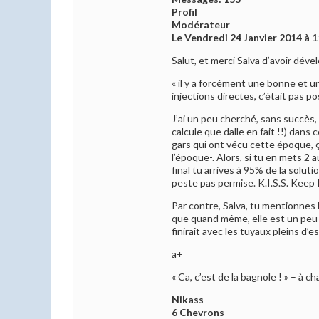
Profil
Modérateur
Le Vendredi 24 Janvier 2014 à 1
Salut, et merci Salva d’avoir dév
« il y a forcément une bonne et un
injections directes, c’était pas pos
J’ai un peu cherché, sans succès, 
calcule que dalle en fait !!) dan
gars qui ont vécu cette époque, ç
l’époque-. Alors, si tu en mets 2 
final tu arrives à 95% de la solu
peste pas permise. K.I.S.S. Keep 
Par contre, Salva, tu mentionnes 
que quand même, elle est un peu c
finirait avec les tuyaux pleins d’e
a+
« Ca, c’est de la bagnole ! » – à 
Nikass
6 Chevrons