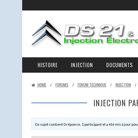
HISTOIRE
INJECTION
DOCUMENTS
LA RAISON D’ÊTRE DES DS 21 ET 23 IE ET DE CE SITE
LA D-JETRONIC EXPLIQUÉE – LES ÉLÉMENTS ET LEURS RÔLES.
EN PANNE AU BORD DE LA ROUTE
HOME
FORUMS
FORUM TECHNIQUE
INJECTION
/
/
/
/
INJECTION PA
Ce sujet contient 0 réponse, 1 participant et a été mis à jour pou