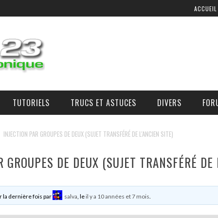
ACCUEIL
TUTORIELS
TRUCS ET ASTUCES
DIVERS
FOR
COMMANDE D’AIR ADDITIONNEL
OÙ, COMMENT, ET À QUEL PRIX SE PROCURER DES PIÈCES ?
INJECTION PAR GROUPES DE DEUX (SUJET TRANSFÉRÉ DE L'ANCIEN SITE)
R GROUPES DE DEUX (SUJET TRANSFÉRÉ DE L
r la dernière fois par
salva
, le
il y a 10 années et 7 mois
.