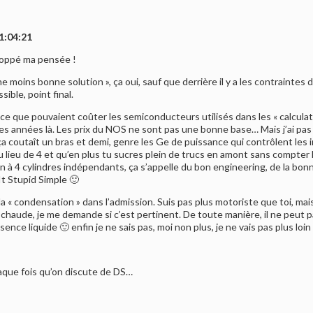
1:04:21
eloppé ma pensée !
e moins bonne solution », ça oui, sauf que derrière il y a les contraintes 
sible, point final.
ce que pouvaient coûter les semiconducteurs utilisés dans les « calculateur
s ces années là. Les prix du NOS ne sont pas une bonne base… Mais j’ai pas
a coutaît un bras et demi, genre les Ge de puissance qui contrôlent les i
au lieu de 4 et qu’en plus tu sucres plein de trucs en amont sans compter 
tion à 4 cylindres indépendants, ça s’appelle du bon engineering, de la bo
It Stupid Simple 🙂
la « condensation » dans l’admission. Suis pas plus motoriste que toi, ma
haude, je me demande si c’est pertinent. De toute manière, il ne peut pa
ssence liquide 🙂 enfin je ne sais pas, moi non plus, je ne vais pas plus loin
chaque fois qu’on discute de DS…