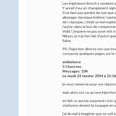
Les ingénieurs Bosch y seraient pr
Y aurait il eu un changement sig
Il ne faut pas perdre de vue que 
allumage classique bobine/ rupteu
de l »époque, c’était un bel explo
l’autre ,dans le but de compenser 
Voilà ! j’espere ne pas avoir été 
Nikass, je n’ai rien fait d’autre q
Salva
PS: l’injection directe est une i
consacrer quelques pages sur le s
ambulance
5 Chevrons
Messages: 104
Le Jeudi 23 Janvier 2014 à 21:1
je vous remercie pour vos répon
mais alors est ce qu’une injecti
en fait ce qui me surprend c’est 
stationne devant la soupape en a
j’ai du mal à imaginer que se soi