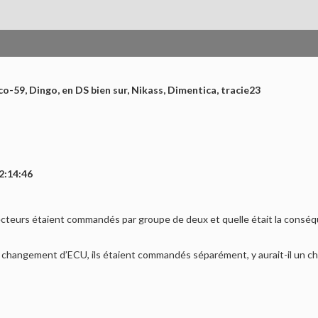
co-59, Dingo, en DS bien sur, Nikass, Dimentica, tracie23
2:14:46
ecteurs étaient commandés par groupe de deux et quelle était la consé
’un changement d’ECU, ils étaient commandés séparément, y aurait-il un 