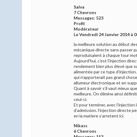
Salva
7 Chevrons
Messages: 523
Profil
Modérateur
Le Vendredi 24 Janvier 2014 à 0
la meilleure solution au début des 
mécanique directe sans passer pa
reproduisaient à chaque tour moteu
Aujourd’hui, c’est l’injection dir
rendement bien plus élevé que sur
alimentée par ce type d’injection.
qui n’apporterait pas grand chos
allumeur électronique et en supp
Quant à savoir s’il vaut mieux qu
meilleure. On élimine ainsi défin
ceui-ci.
Et pour terminer, avec l’injection
d’admission. l’injection directe
en la matiere s’arretent ici.
Nikass
6 Chevrons
Messages: 153