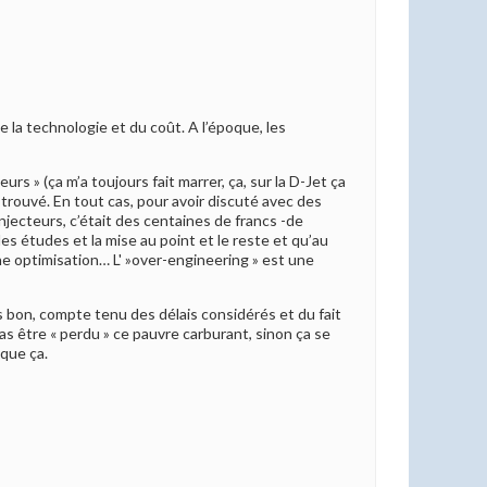
de la technologie et du coût. A l’époque, les
s » (ça m’a toujours fait marrer, ça, sur la D-Jet ça
 trouvé. En tout cas, pour avoir discuté avec des
njecteurs, c’était des centaines de francs -de
les études et la mise au point et le reste et qu’au
nne optimisation… L' »over-engineering » est une
is bon, compte tenu des délais considérés et du fait
s être « perdu » ce pauvre carburant, sinon ça se
 que ça.