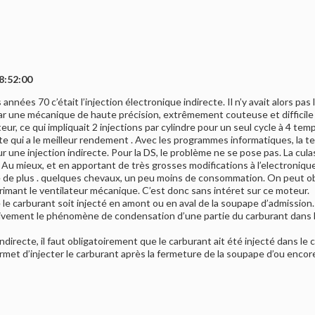
8:52:00
années 70 c’était l’injection électronique indirecte. Il n’y avait alors pas 
r une mécanique de haute précision, extrêmement couteuse et difficile à 
r, ce qui impliquait 2 injections par cylindre pour un seul cycle à 4 temp
ecte qui a le meilleur rendement . Avec les programmes informatiques, la t
 une injection indirecte. Pour la DS, le problème ne se pose pas. La cu
 Au mieux, et en apportant de très grosses modifications à l’electronique
e de plus . quelques chevaux, un peu moins de consommation. On peut ob
rimant le ventilateur mécanique. C’est donc sans intéret sur ce moteur.
e le carburant soit injecté en amont ou en aval de la soupape d’admission
itivement le phénomène de condensation d’une partie du carburant dans l
 indirecte, il faut obligatoirement que le carburant ait été injecté dans le
 permet d’injecter le carburant après la fermeture de la soupape d’ou e