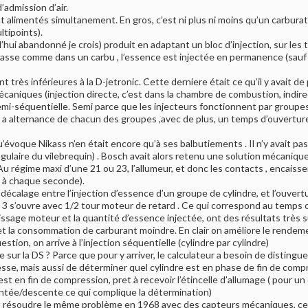
’admission d’air.
t alimentés simultanement. En gros, c’est ni plus ni moins qu’un carburate
tipoints).
hui abandonné je crois) produit en adaptant un bloc d’injection, sur les t
sse comme dans un carbu , l’essence est injectée en permanence (sauf au
très inférieures à la D-jetronic. Cette derniere était ce qu’il y avait de
écaniques (injection directe, c’est dans la chambre de combustion, indir
emi-séquentielle. Semi parce que les injecteurs fonctionnent par groupes
 a alternance de chacun des groupes ,avec de plus, un temps d’ouverture 
’évoque Nikass n’en était encore qu’à ses balbutiements . Il n’y avait pas
ulaire du vilebrequin) . Bosch avait alors retenu une solution mécanique (
 Au régime maxi d’une 21 ou 23, l’allumeur, et donc les contacts , encai
 à chaque seconde).
n décalage entre l’injection d’essence d’un groupe de cylindre, et l’ouve
u 3 s’ouvre avec 1/2 tour moteur de retard . Ce qui correspond au temps 
ssage moteur et la quantité d’essence injectée, ont des résultats très 
et la consommation de carburant moindre. En clair on améliore le rendem
tion, on arrive à l’injection séquentielle (cylindre par cylindre)
 sur la DS ? Parce que pour y arriver, le calculateur a besoin de disting
esse, mais aussi de déterminer quel cylindre est en phase de fin de compr
 est en fin de compression, pret à recevoir l’étincelle d’allumage ( pour
ntée/descente ce qui complique la détermination)
té , résoudre le même problème en 1968 avec des capteurs mécaniques, ce