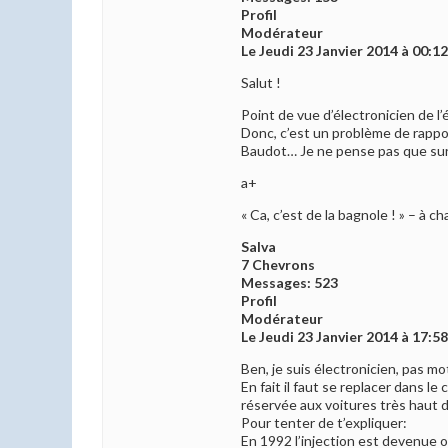
Profil
Modérateur
Le Jeudi 23 Janvier 2014 à 00:1
Salut !
Point de vue d’électronicien de l’é
Donc, c’est un problème de rappor
Baudot… Je ne pense pas que sur c
a+
« Ca, c’est de la bagnole ! » – à 
Salva
7 Chevrons
Messages: 523
Profil
Modérateur
Le Jeudi 23 Janvier 2014 à 17:5
Ben, je suis électronicien, pas mot
En fait il faut se replacer dans l
réservée aux voitures très haut de
Pour tenter de t’expliquer:
En 1992 l’injection est devenue ob