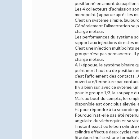
positionné en amont du papillon d
Les 4 collecteurs d’admission son
monopoint ( apparue après les mul
C’est un système simple, (aujourd’
Généralement l’alimentation se pa
charge moteur.
Les performances du système sont 
rapport aux injections directes m
C’est une injection multipoints s
groupe n’est pas permanente. Il y
charge moteur.
A l »époque, le système binaire qu
point mort haut ou de position ang
c’est l’affolement des contacts .
ouverture/fermeture par contact
Il y a bien sur, avec ce sytème, u
pour le groupe 1/3, la soupape d
Mais au bout du compte, le rempli
disponible est donc plus élevée, 
Et pour répondre à ta seconde ques
Pourquoi n’at-elle pas été retenue
angulaire du vilebrequin et sa vit
l’instant exact ou le bon cylindre
cylindre effectue deux cycles mo
Si aujourd’hui c’est une formali