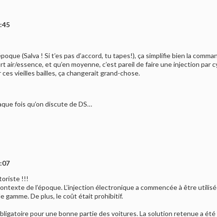
2:45
poque (Salva ! Si t’es pas d’accord, tu tapes!), ça simplifie bien la commande
t air/essence, et qu’en moyenne, c’est pareil de faire une injection par c
es vieilles bailles, ça changerait grand-chose.
chaque fois qu’on discute de DS…
8:07
oriste !!!
e contexte de l’époque. L’injection électronique a commencée à être utilis
 gamme. De plus, le coût était prohibitif.
ligatoire pour une bonne partie des voitures. La solution retenue a été la