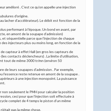
ur amélioré . C’est ce qu’on appelle une injection
ubulures d’origine.
 lacher d’accélérateur). Le débit est fonction de la
 plus performant à l’époque. Un bond en avant, par
ecte, en amont de la soupape d’admission)
, et séquentielle parce que l’injection de chaque
des injecteurs plus ou moins long, en fonction de la
 de capteur à effet Hall (en gros les capteurs de
les contacts déclencheurs) . La limite d’utilisation,
ssent tout de même 3000 tr/mn (environ 50
rture de leurs soupapes d’admission . Par exemple,
ou l’essence reste retenue en amont de la soupape .
supérieurs à une injection monopoint. La puissance
ent.
uer non seulement le PMH pour calculer la position
ession, ceci pour que l’injection soit effectuée à
 un cycle complet de 4 temps le piston d’un même
 n’était pas la même chose.