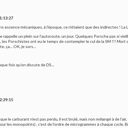
1:13:27
ons essence mécaniques, à l’époque, ce n’étaient que des indirectes ! La 
rappelle un plein sur l’autoroute, un jour. Quelques Porsche pas si viei
les Porschistes ont eu le temps de contempler le cul de la SM !!! Mort de r
cte, ça… OK, je sors…
chaque fois qu’on discute de DS…
2:29:15
ue le carburant n’est pas perdu, il est brulé, mais non mélangé à de l’ai
pour les monopoints) , c’est de l’ordre de microgrammes à chaque cycle. Bien