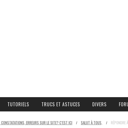
TUTORIELS
TRUCS ET ASTUCES
DIVERS
FOR
COMMANDE D’AIR ADDITIONNEL
OÙ, COMMENT, ET À QUEL PRIX SE PROCURER DES PIÈCES ?
 CONSTATATIONS, ERREURS SUR LE SITE? C’EST ICI
SALUT À TOUS,
RÉPONDRE À
/
/