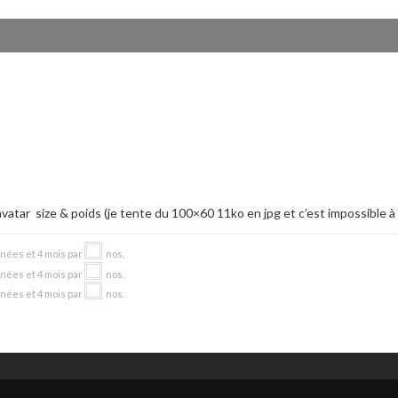
l’avatar size & poids (je tente du 100×60 11ko en jpg et c’est impossible à
nnées et 4 mois par
nos
.
nnées et 4 mois par
nos
.
nnées et 4 mois par
nos
.