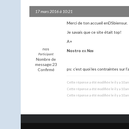
17 mars 2016 à 10:21
Merci de ton accueil enDSbiensur.
Je savais que ce site était top!
A+
nos
Nostro
ex
Nos
Participant
Nombre de
message:23
ps: c’est quoi les contraintes sur 
Confirmé
Cette réponse a été modifiée le il y a 10 a
Cette réponse a été modifiée le il y a 10 a
Cette réponse a été modifiée le il y a 10 a