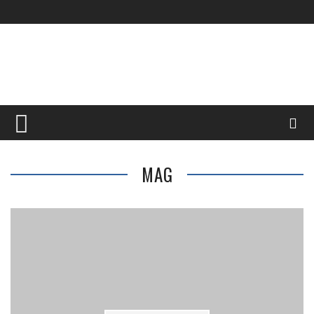
Top Menu
ACCUEIL
FAQ
CRÉER VOTRE COMPTE
MAG
CONTACTEZ-NOUS
Main Menu
HISTOIRE
INJECTION
DOCUMENTS