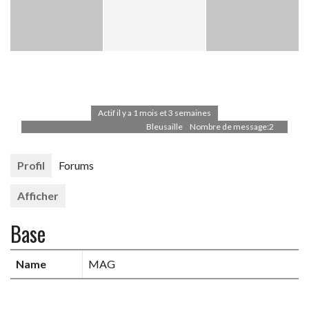
TUTORIELS
TRUCS ET ASTUCES
DIVERS
FORUMS
Actif il y a 1 mois et 3 semaines
Bleusaille
Nombre de message:2
TOUT SAUF LES DS
Profil
Forums
Afficher
Base
Name
MAG