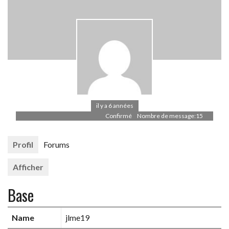
il y a 6 années
Confirmé
Nombre de message:15
Profil
Forums
Afficher
Base
Name
jlme19