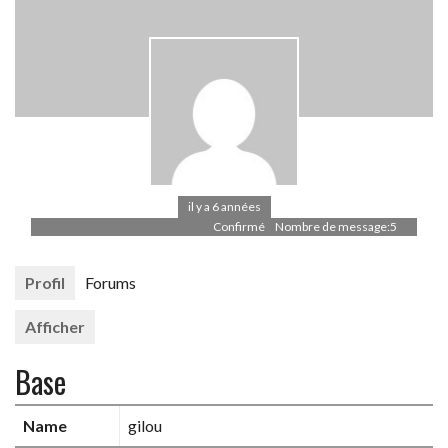
il y a 6 années
Confirmé
Nombre de message:5
Profil
Forums
Afficher
Base
Name
gilou