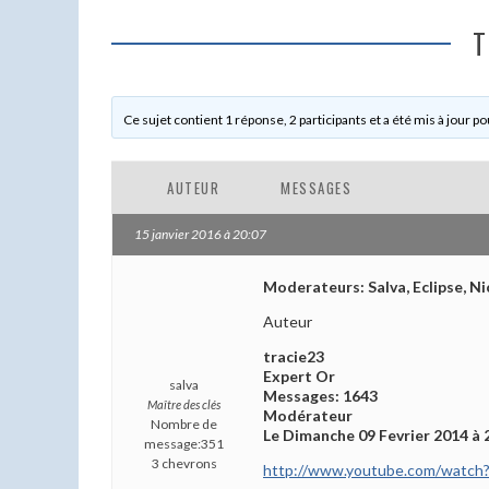
T
Ce sujet contient 1 réponse, 2 participants et a été mis à jour po
AUTEUR
MESSAGES
15 janvier 2016 à 20:07
Moderateurs: Salva, Eclipse, Ni
Auteur
tracie23
Expert Or
salva
Messages: 1643
Maître des clés
Modérateur
Nombre de
Le Dimanche 09 Fevrier 2014 à 
message:351
3 chevrons
http://www.youtube.com/watch