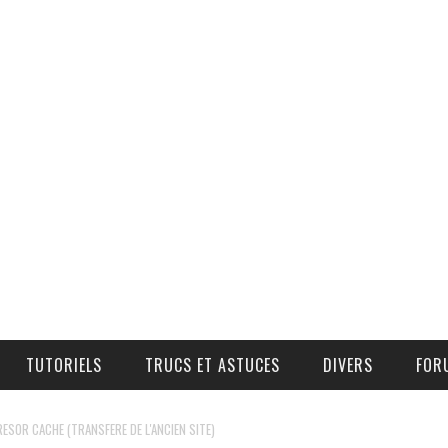
TUTORIELS
TRUCS ET ASTUCES
DIVERS
FOR
COMMANDE D’AIR ADDITIONNEL
OÙ, COMMENT, ET À QUEL PRIX SE PROCURER DES PIÈCES ?
RESOR CACHE (TRANSFERE DE L'ANCIEN SITE)