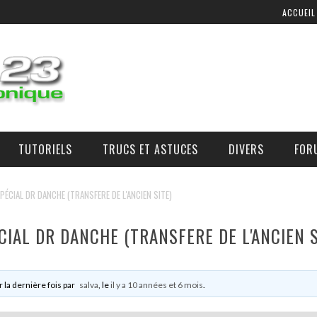
ACCUEIL
TUTORIELS
TRUCS ET ASTUCES
DIVERS
FOR
COMMANDE D’AIR ADDITIONNEL
OÙ, COMMENT, ET À QUEL PRIX SE PROCURER DES PIÈCES ?
PÉCIAL DR DANCHE (TRANSFERE DE L'ANCIEN SITE)
CIAL DR DANCHE (TRANSFERE DE L'ANCIEN S
r la dernière fois par
salva
, le
il y a 10 années et 6 mois
.