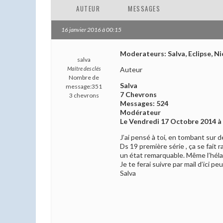
AUTEUR
MESSAGES
16 janvier 2016 à 00:15
Moderateurs: Salva, Eclipse, Ni
salva
Auteur
Maître des clés
Nombre de
Salva
message:351
7 Chevrons
3 chevrons
Messages: 524
Modérateur
Le Vendredi 17 Octobre 2014 à
J’ai pensé à toi, en tombant sur de
Ds 19 première série , ça se fait r
un état remarquable. Même l’hélan
Je te ferai suivre par mail d’ici p
Salva