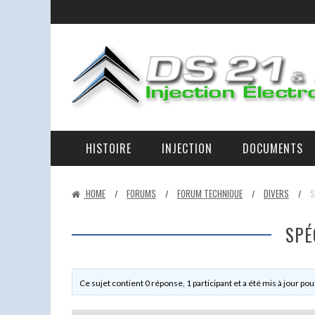
HISTOIRE
INJECTION
DOCUMENTS
LA RAISON D’ÊTRE DES DS 21 ET 23 IE ET DE CE SITE
LA D-JETRONIC EXPLIQUÉE – LES ÉLÉMENTS ET LEURS RÔLES.
EN PANNE AU BORD DE LA ROUTE
HOME
FORUMS
FORUM TECHNIQUE
DIVERS
S
/
/
/
/
SPÉ
Ce sujet contient 0 réponse, 1 participant et a été mis à jour pou