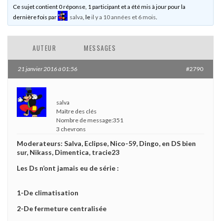
Ce sujet contient 0 réponse, 1 participant et a été mis à jour pour la
dernière fois par
salva
, le
il y a 10 années et 6 mois
.
AUTEUR
MESSAGES
21 janvier 2016 à 01:56
#2790
salva
Maître des clés
Nombre de message:351
3 chevrons
Moderateurs: Salva, Eclipse, Nico-59, Dingo, en DS bien
sur, Nikass, Dimentica, tracie23
Les Ds n’ont jamais eu de série :
1-De climatisation
2-De fermeture centralisée