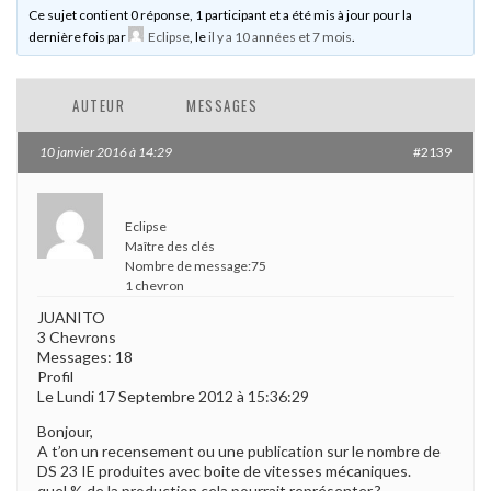
Ce sujet contient 0 réponse, 1 participant et a été mis à jour pour la
dernière fois par
Eclipse
, le
il y a 10 années et 7 mois
.
AUTEUR
MESSAGES
10 janvier 2016 à 14:29
#2139
Eclipse
Maître des clés
Nombre de message:75
1 chevron
JUANITO
3 Chevrons
Messages: 18
Profil
Le Lundi 17 Septembre 2012 à 15:36:29
Bonjour,
A t’on un recensement ou une publication sur le nombre de
DS 23 IE produites avec boite de vitesses mécaniques.
quel % de la production cela pourrait représenter.?