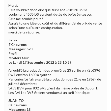
Merci,
Cela voudrait donc dire que sur 3 ans =18120 DS23
seulement 4535 DS seraient dotés de boite 5vitesses
Cela me semble peut ?
Aurais tu une idée du coût et du différentiel de prix de vente
selon l’une ou l’autre configuration.
merci de ta réponse.
Salva
7 Chevrons
Messages: 523
Profil
Modérateur
Le Lundi 17 Septembre 2012 à 23:10:29
j’ai oublié la production des premières 23 sortie en 72 :6396
Ex/4 environ 1600 à ajouter.
Par curiosité j’ai regardé la production des 21 ie en 1969 ( de
juillet à décembre)
3453 BVH pour 832 BV5 ,c’est du même ordre de 3 pour 1.
Les BVH et BV5 étaient vendues à un tarif identique
JUANITO
3 Chevrons
Messages: 18