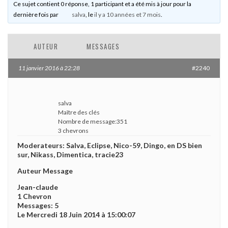
Ce sujet contient 0 réponse, 1 participant et a été mis à jour pour la
dernière fois par
salva
, le
il y a 10 années et 7 mois
.
AUTEUR
MESSAGES
11 janvier 2016 à 22:28
#2240
salva
Maître des clés
Nombre de message:351
3 chevrons
Moderateurs: Salva, Eclipse, Nico-59, Dingo, en DS bien
sur, Nikass, Dimentica, tracie23
Auteur Message
Jean-claude
1 Chevron
Messages: 5
Le Mercredi 18 Juin 2014 à 15:00:07