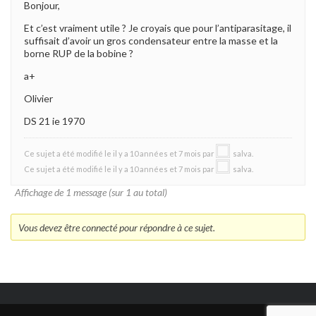
Bonjour,
Et c’est vraiment utile ? Je croyais que pour l’antiparasitage, il
suffisait d’avoir un gros condensateur entre la masse et la
borne RUP de la bobine ?
a+
Olivier
DS 21 ie 1970
Ce sujet a été modifié le il y a 10 années et 7 mois par
salva
.
Ce sujet a été modifié le il y a 10 années et 7 mois par
salva
.
Affichage de 1 message (sur 1 au total)
Vous devez être connecté pour répondre à ce sujet.