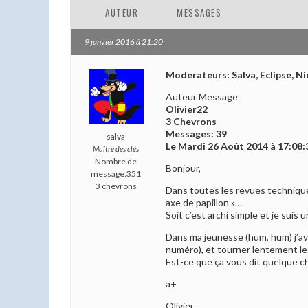
AUTEUR
MESSAGES
9 janvier 2016 à 21:20
Moderateurs: Salva, Eclipse, Ni
Auteur Message
Olivier22
3 Chevrons
Messages: 39
salva
Le Mardi 26 Août 2014 à 17:08:
Maître des clés
Nombre de
Bonjour,
message:351
3 chevrons
Dans toutes les revues techniques,
axe de papillon »…
Soit c’est archi simple et je suis 
Dans ma jeunesse (hum, hum) j’ava
numéro), et tourner lentement le 
Est-ce que ça vous dit quelque ch
a+
Olivier