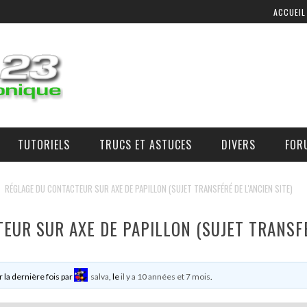
ACCUEIL
TUTORIELS
TRUCS ET ASTUCES
DIVERS
FOR
COMMANDE D’AIR ADDITIONNEL
OÙ, COMMENT, ET À QUEL PRIX SE PROCURER DES PIÈCES ?
RÉGLAGE DU CONTACTEUR SUR AXE DE PAPILLON (SUJET TRANSFÉRÉ DE L'ANCIEN SITE)
EUR SUR AXE DE PAPILLON (SUJET TRANSFÉR
r la dernière fois par
salva
, le
il y a 10 années et 7 mois
.