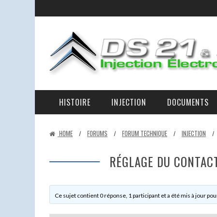
HISTOIRE
INJECTION
DOCUMENTS
LA RAISON D’ÊTRE DES DS 21 ET 23 IE ET DE CE SITE
LA D-JETRONIC EXPLIQUÉE – LES ÉLÉMENTS ET LEURS RÔLES.
EN PANNE AU BORD DE LA ROUTE
HOME
FORUMS
FORUM TECHNIQUE
INJECTION
/
/
/
/
RÉGLAGE DU CONTACT
Ce sujet contient 0 réponse, 1 participant et a été mis à jour pou