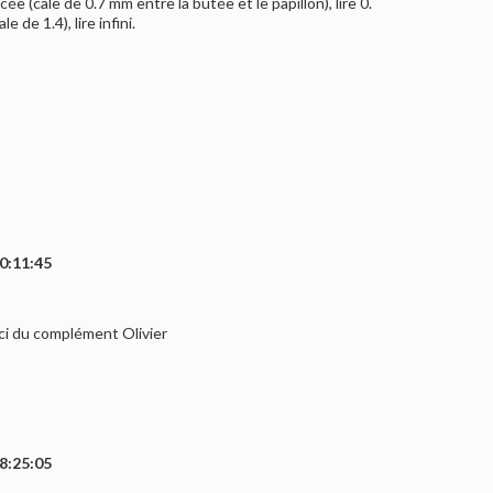
 (cale de 0.7 mm entre la butée et le papillon), lire 0.
de 1.4), lire infini.
0:11:45
ci du complément Olivier
8:25:05