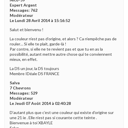
Expert Argent
Messages: 762
Modérateur
Le Lundi 28 Avril 2014 à 15:16:52
Salut et bienvenu !
La couleur n’est pas d’origine, et alors ? Ca n’empêche pas de
rouler… Si elle te plait, garde-là !
Par contre, si elle ne te revient pas et que tu en as la
possibilité, autant mettre autre chose qui te conviennent
mieux, en effet.
La DS un jour, la DS toujours
Membre IDéale DS FRANCE
Salva
7 Chevrons
Messages: 529
Modérateur
Le Jeudi 07 Août 2014 à 02:40:28
D’autant plus que c’est une couleur qui existe d’origine sur
une 21 ie . Elle n’est pas si courante cette teinte .
Bienvenue à toi XBAYLE
Salva