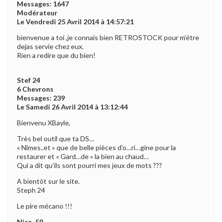
Messages: 1647
Modérateur
Le Vendredi 25 Avril 2014 à 14:57:21
bienvenue a toi ,je connais bien RETROSTOCK pour m’étre
dejas servie chez eux.
Rien a redire que du bien!
Stef 24
6 Chevrons
Messages: 239
Le Samedi 26 Avril 2014 à 13:12:44
Bienvenu XBayle,
Très bel outil que ta DS…
« Nîmes..et » que de belle pièces d’o…ri…gine pour la
restaurer et « Gard…de » la bien au chaud…
Qui a dit qu’ils sont pourri mes jeux de mots ???
A bientôt sur le site.
Steph 24
Le pire mécano !!!
Nico-59