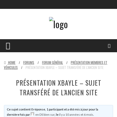
HOME
FORUMS
FORUM GÉNÉRAL
PRÉSENTATION MEMBRES ET
/
/
/
VÉHICULES
PRÉSENTATION XBAYLE – SUJET TRANSFÉRÉ DE L'ANCIEN SITE
/
PRÉSENTATION XBAYLE – SUJET
TRANSFÉRÉ DE L'ANCIEN SITE
Ce sujet contient 0 réponse, 1 participant et a été mis à jour pour la
dernière fois par
en DS bien sur
, le
il y a 10 années et 6 mois
.