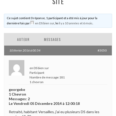
SITE
Ce sujet contient 0 réponse, 1 participant et a été mis à jour pour la
dernière fois par
en DS bien sur
, le
il y a 10 années et 6 mois
.
AUTEUR
MESSAGES
10 février 2016 à 00:54
#3050
en DS bien sur
Participant
Nombre de message:181
1 chevron
georgeke
1 Chevron
Messages: 2
Le Vendredi 05 Décembre 2014 à 12:00:18
Retraité, habitant Versailles, j’ai eu plusieurs DS dans les