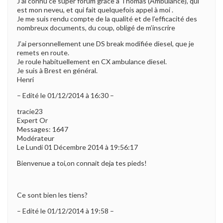
J’ai connu ce super forum grâce à Thomas (Ambulance), qui
est mon neveu, et qui fait quelquefois appel à moi .
Je me suis rendu compte de la qualité et de l’efficacité des
nombreux documents, du coup, obligé de m’inscrire
J’ai personnellement une DS break modifiée diesel, que je
remets en route.
Je roule habituellement en CX ambulance diesel.
Je suis à Brest en général.
Henri
– Edité le 01/12/2014 à 16:30 –
tracie23
Expert Or
Messages: 1647
Modérateur
Le Lundi 01 Décembre 2014 à 19:56:17
Bienvenue a toi,on connait deja tes pieds!
Ce sont bien les tiens?
– Edité le 01/12/2014 à 19:58 –