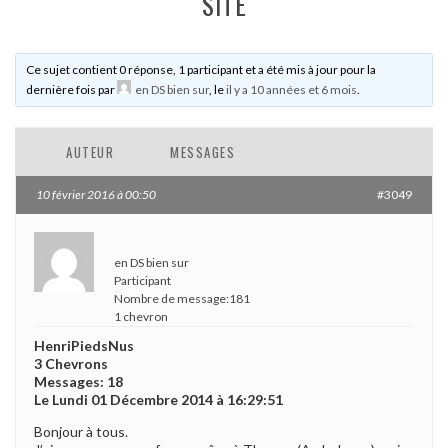
SITE
Ce sujet contient 0 réponse, 1 participant et a été mis à jour pour la
dernière fois par
en DS bien sur
, le
il y a 10 années et 6 mois
.
AUTEUR
MESSAGES
10 février 2016 à 00:50
#3049
en DS bien sur
Participant
Nombre de message:181
1 chevron
HenriPiedsNus
3 Chevrons
Messages: 18
Le Lundi 01 Décembre 2014 à 16:29:51
Bonjour à tous.