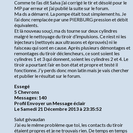
Comme te l’as dit Salva j’ai corrigé le tir et désolé pour le
MP par erreur et j’ai publié la suite sur le forum.
Ma ds a démarré. La pompe était tout simplement hs. Je
l’ai donc remplacée par une PIERBURG pression et débit
équivalents.
Et là nouveau souçi, ma ds tourne sur deux cylindres
malgré le nettoyage du tiroir d’impulsions. Ce n’est ni les
injecteurs (nettoyés aux ultrasons et éprouvés) ni le
faisceau qui sont en cause. Après plusieurs démontages et
remontages du tiroir déclencheurs, ce sont soient les
cylindres 1 et 3 qui donnent, soient les cylindres 2 et 4. Le
tiroir a pourtant l’air en bon état et propre et testé il
fonctionne. J’y perds donc mon latin mais je vais chercher
et publier le résultat sur le forum.
Essegé
5 Chevrons
Messages: 140
Profil Envoyer un Message éclair
Le Samedi 21 Décembre 2013 à 23:35:52
Salut gévaudan
J’ai eu le même problème que toi, les contacts du tiroir
étaient propres et je ne trouvais rien. De temps en temps