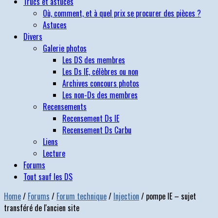
Trucs et astuces
Où, comment, et à quel prix se procurer des pièces ?
Astuces
Divers
Galerie photos
Les DS des membres
Les Ds IE, célèbres ou non
Archives concours photos
Les non-Ds des membres
Recensements
Recensement Ds IE
Recensement Ds Carbu
Liens
Lecture
Forums
Tout sauf les DS
Home
/
Forums
/
Forum technique
/
Injection
/
pompe IE – sujet
transféré de l'ancien site