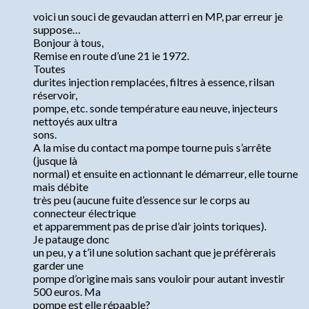
voici un souci de gevaudan atterri en MP, par erreur je
suppose…
Bonjour à tous,
Remise en route d’une 21 ie 1972.
Toutes
durites injection remplacées, filtres à essence, rilsan
réservoir,
pompe, etc. sonde température eau neuve, injecteurs
nettoyés aux ultra
sons.
A la mise du contact ma pompe tourne puis s’arrête
(jusque là
normal) et ensuite en actionnant le démarreur, elle tourne
mais débite
très peu (aucune fuite d’essence sur le corps au
connecteur électrique
et apparemment pas de prise d’air joints toriques).
Je patauge donc
un peu, y a t’il une solution sachant que je préfèrerais
garder une
pompe d’origine mais sans vouloir pour autant investir
500 euros. Ma
pompe est elle répaable?