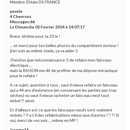
Membre IDéale DS FRANCE
pevele
4 Chevrons
Messages:66
Le Dimanche 02 Fevrier 2014 à 14:07:17
Bravo Jérôme pour ta 23 ie !
… et merci pour tes belles photos du compartiment moteur !
(j’en suis au même stade, ça va aider !)
J’hésites (par méconnaissance !) de refaire mon faisceau
électrique …
mais la RAISON me dit de profiter de ma dépose mécanique
pour le refaire !
A ce sujet, question à tous , vaut il mieux refaire un faisceau
qui a 44 ans d’existence (en conservant les parties pas trop
sèches) ou vaut il mieux racheter un faisceau neuf tout
nickel ?! amoi:
Et d’ailleurs est ce que les faisceaux neufs sont vraiment
nickels ? Y a t il des refabrications mieux que d’autres ? ? ?! Si
oui, merci de vos avis … même en MP !
Jerome16