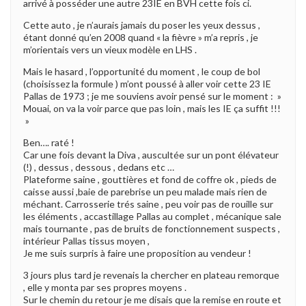
arrivé à posséder une autre 23IE en BVH cette fois ci.
Cette auto , je n’aurais jamais du poser les yeux dessus ,
étant donné qu’en 2008 quand « la fièvre » m’a repris , je
m’orientais vers un vieux modèle en LHS .
Mais le hasard , l’opportunité du moment , le coup de bol
(choisissez la formule ) m’ont poussé à aller voir cette 23 IE
Pallas de 1973 ; je me souviens avoir pensé sur le moment : »
Mouai, on va la voir parce que pas loin , mais les IE ça suffit !!!
»
Ben…. raté !
Car une fois devant la Diva , auscultée sur un pont élévateur
(!) , dessus , dessous , dedans etc …
Plateforme saine , gouttières et fond de coffre ok , pieds de
caisse aussi ,baie de parebrise un peu malade mais rien de
méchant. Carrosserie trés saine , peu voir pas de rouille sur
les éléments , accastillage Pallas au complet , mécanique sale
mais tournante , pas de bruits de fonctionnement suspects ,
intérieur Pallas tissus moyen ,
Je me suis surpris à faire une proposition au vendeur !
3 jours plus tard je revenais la chercher en plateau remorque
, elle y monta par ses propres moyens .
Sur le chemin du retour je me disais que la remise en route et