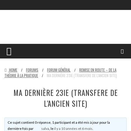
HOME
FORUMS
FORUM GÉNÉRAL
REMISE EN ROUTE – DE LA
/
/
/
THÉORIE À LA PRATIQUE
MA DERNIÈRE 23IE (TRANSFERE DE L'ANCIEN SITE)
/
MA DERNIÈRE 23IE (TRANSFERE DE
L'ANCIEN SITE)
Ce sujet contient 0 réponse, 1 participant et a été mis à jour pour la
dernière fois par
salva
, le
il y a 10 années et 6 mois
.