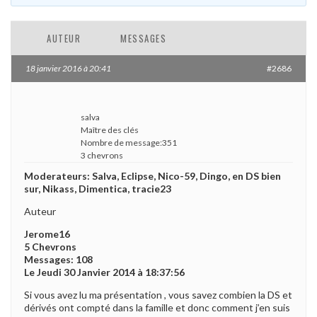
AUTEUR
MESSAGES
18 janvier 2016 à 20:41
#2686
salva
Maître des clés
Nombre de message:351
3 chevrons
Moderateurs: Salva, Eclipse, Nico-59, Dingo, en DS bien
sur, Nikass, Dimentica, tracie23
Auteur
Jerome16
5 Chevrons
Messages: 108
Le Jeudi 30 Janvier 2014 à 18:37:56
Si vous avez lu ma présentation , vous savez combien la DS et
dérivés ont compté dans la famille et donc comment j’en suis