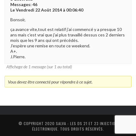
Messages: 46
Le Vendredi 22 Août 2014 à 00:06:40
Bonsoir,
ça avance vite,tout est relatif j’ai commencé y a presque 10
ans mais c’est vrai que j’ai plus travaillé dessus ces 2 derniers
mois que les 9 ans qui ont précédés.
J’espère une remise en route ce weekend.
A+.
J.Pierre.
Affichage de 1 message (sur 1 au total)
Vous devez être connecté pour répondre à ce sujet.
© COPYRIGHT 2020
SALVA - LES DS 21 ET 23 INJECTION
ÉLECTRONIQUE
. TOUS DROITS RÉSERVÉS.