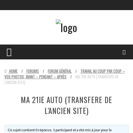
HOME
FORUMS
FORUM GÉNÉRAL
TRAVAIL AU COUP PAR COUP –
/
/
/
VOS PHOTOS, AVANT – PENDANT – APRÈS
MA 21IE AUTO (TRANSFERE DE
/
L'ANCIEN SITE)
MA 21IE AUTO (TRANSFERE DE
L'ANCIEN SITE)
Ce sujet contient 0 réponse, 1 participant et a été mis à jour pour la