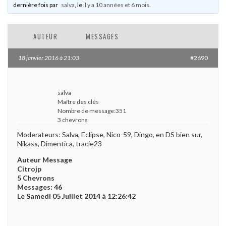
dernière fois par
salva
, le
il y a 10 années et 6 mois
.
AUTEUR
MESSAGES
18 janvier 2016 à 21:03
#2690
salva
Maître des clés
Nombre de message:351
3 chevrons
Moderateurs: Salva, Eclipse, Nico-59, Dingo, en DS bien sur,
Nikass, Dimentica, tracie23
Auteur Message
Citrojp
5 Chevrons
Messages: 46
Le Samedi 05 Juillet 2014 à 12:26:42