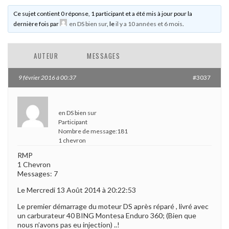
Ce sujet contient 0 réponse, 1 participant et a été mis à jour pour la
dernière fois par
en DS bien sur
, le
il y a 10 années et 6 mois
.
AUTEUR
MESSAGES
9 février 2016 à 00:37
#3037
en DS bien sur
Participant
Nombre de message:181
1 chevron
RMP
1 Chevron
Messages: 7
Le Mercredi 13 Août 2014 à 20:22:53
Le premier démarrage du moteur DS après réparé , livré avec
un carburateur 40 BING Montesa Enduro 360; (Bien que
nous n’avons pas eu injection) ..!