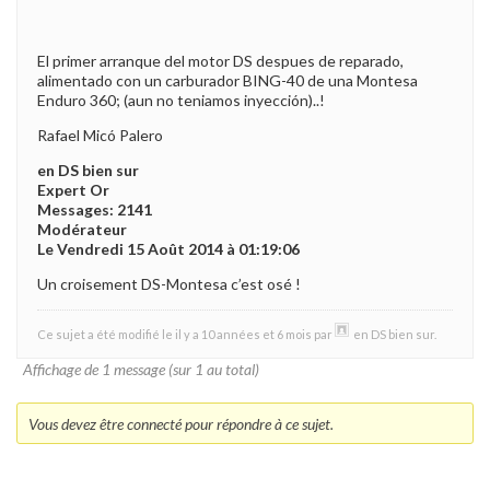
El primer arranque del motor DS despues de reparado,
alimentado con un carburador BING-40 de una Montesa
Enduro 360; (aun no teniamos inyección)..!
Rafael Micó Palero
en DS bien sur
Expert Or
Messages: 2141
Modérateur
Le Vendredi 15 Août 2014 à 01:19:06
Un croisement DS-Montesa c’est osé !
Ce sujet a été modifié le il y a 10 années et 6 mois par
en DS bien sur
.
Affichage de 1 message (sur 1 au total)
Vous devez être connecté pour répondre à ce sujet.