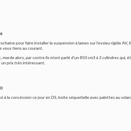
46
ochaine pour faire installer la suspension à lames sur l’essieu rigide AV,
e vous tiens au courant.
t, merde alors, par contre ils m’ont parlé d’un 850 cm3 à 3 cylindres qui, 
à un prix très intéressant.
20
é à la concéssion ce jour en DS, boite séquetielle avec palettes au volant