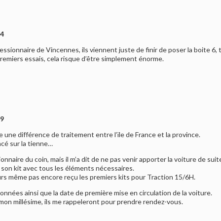
14
ssionnaire de Vincennes, ils viennent juste de finir de poser la boite 6, t
 premiers essais, cela risque d’être simplement énorme.
49
re une différence de traitement entre l’ïle de France et la province.
cé sur la tienne…
nnaire du coin, mais il m’a dit de ne pas venir apporter la voiture de suite
son kit avec tous les éléments nécessaires.
eurs même pas encore reçu les premiers kits pour Traction 15/6H.
nées ainsi que la date de première mise en circulation de la voiture.
mon millésime, ils me rappeleront pour prendre rendez-vous.