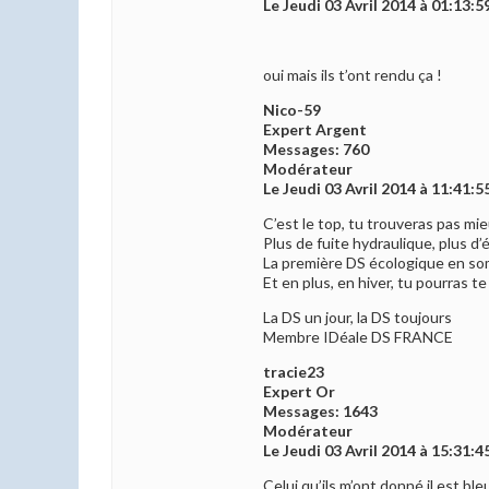
Le Jeudi 03 Avril 2014 à 01:13:5
oui mais ils t’ont rendu ça !
Nico-59
Expert Argent
Messages: 760
Modérateur
Le Jeudi 03 Avril 2014 à 11:41:5
C’est le top, tu trouveras pas mieu
Plus de fuite hydraulique, plus d
La première DS écologique en s
Et en plus, en hiver, tu pourras te
La DS un jour, la DS toujours
Membre IDéale DS FRANCE
tracie23
Expert Or
Messages: 1643
Modérateur
Le Jeudi 03 Avril 2014 à 15:31:4
Celui qu’ils m’ont donné il est ble