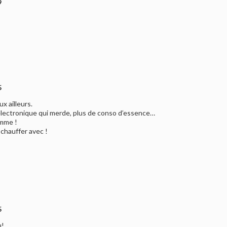
9
5
x ailleurs.
’électronique qui merde, plus de conso d’essence…
omme !
 chauffer avec !
5
u!