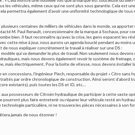
x : « Cela montre une nouvelle fois que la marque est soucieuse du bien-ê
ous les véhicules, même ceux qui ne sont plus sous garantie. Cela est u
la permettra également d’avoir une uniformité technologique de tous n
 plusieurs centaines de milliers de véhicules dans le monde, va apporter u
acté M. Paul Renault, concessionnaire de la marque à Sochaux, pour conn
ombe bien. Il faut reconnaître qu’avec la crise, les gens espacent les ré
. Avec cette mise à jour, nous aurons un agenda bouclé pendant au moins 
de nous expliquer concrètement le travail à réaliser sur une DS :
, le modèle qui va demander le plus de travail. Non seulement nous devo
drauliques, mais nous devons également revoir le système de freinage, d
, mais électriquement. Pour la boite de vitesse, nous devons installer la
 en concessions, l’ingénieur Piech, responsable du projet « Citro sans hy
traités par ordre chronologique de construction. Ainsi seront d’abord tr
core existants), puis toutes les DS et ID, etc…
x possesseurs de Citroën hydraulique de participer à cette vaste opéra
ne pourront plus faire entretenir ou réparer leur véhicule resté en hydraul
te technologie particulière, ni ne trouvera les pièces nécessaires à son 
tera jamais de nous étonner !