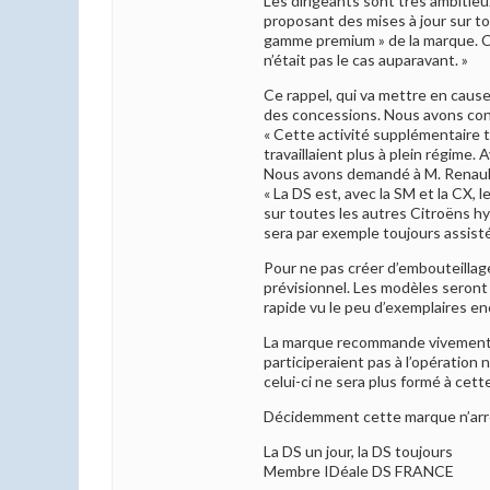
Les dirigeants sont très ambitieu
proposant des mises à jour sur t
gamme premium » de la marque. Ce
n’était pas le cas auparavant. »
Ce rappel, qui va mettre en cause
des concessions. Nous avons cont
« Cette activité supplémentaire t
travaillaient plus à plein régime
Nous avons demandé à M. Renault 
« La DS est, avec la SM et la CX
sur toutes les autres Citroëns hy
sera par exemple toujours assistée
Pour ne pas créer d’embouteillage
prévisionnel. Les modèles seront 
rapide vu le peu d’exemplaires en
La marque recommande vivement au
participeraient pas à l’opération 
celui-ci ne sera plus formé à cet
Décidemment cette marque n’arrê
La DS un jour, la DS toujours
Membre IDéale DS FRANCE