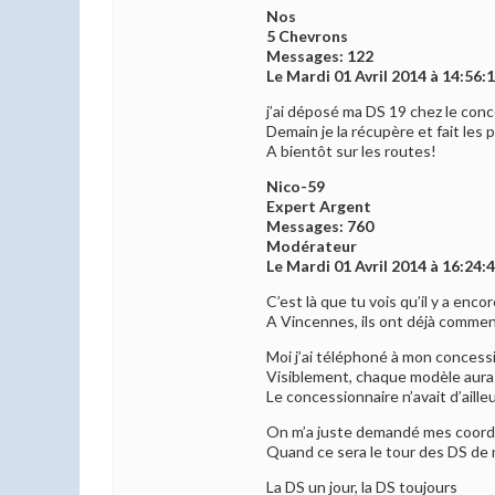
Nos
5 Chevrons
Messages: 122
Le Mardi 01 Avril 2014 à 14:56:
j’ai déposé ma DS 19 chez le conce
Demain je la récupère et fait les
A bientôt sur les routes!
Nico-59
Expert Argent
Messages: 760
Modérateur
Le Mardi 01 Avril 2014 à 16:24:
C’est là que tu vois qu’il y a enco
A Vincennes, ils ont déjà commen
Moi j’ai téléphoné à mon concessio
Visiblement, chaque modèle aura 
Le concessionnaire n’avait d’aill
On m’a juste demandé mes coordon
Quand ce sera le tour des DS de 
La DS un jour, la DS toujours