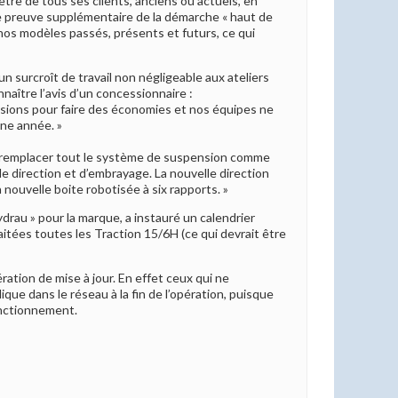
tre de tous ses clients, anciens ou actuels, en
ne preuve supplémentaire de la démarche « haut de
os modèles passés, présents et futurs, ce qui
n surcroît de travail non négligeable aux ateliers
aître l’avis d’un concessionnaire :
visions pour faire des économies et nos équipes ne
une année. »
ns remplacer tout le système de suspension comme
e direction et d’embrayage. La nouvelle direction
 nouvelle boite robotisée à six rapports. »
drau » pour la marque, a instauré un calendrier
aitées toutes les Traction 15/6H (ce qui devrait être
tion de mise à jour. En effet ceux qui ne
ique dans le réseau à la fin de l’opération, puisque
fonctionnement.