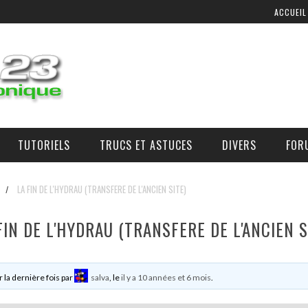
ACCUEIL
TUTORIELS
TRUCS ET ASTUCES
DIVERS
FOR
COMMANDE D’AIR ADDITIONNEL
OÙ, COMMENT, ET À QUEL PRIX SE PROCURER DES PIÈCES ?
LA FIN DE L'HYDRAU (TRANSFERE DE L'ANCIEN SITE)
/
FIN DE L'HYDRAU (TRANSFERE DE L'ANCIEN S
r la dernière fois par
salva
, le
il y a 10 années et 6 mois
.