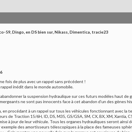
co-59, Dingo, en DS bien sur, Nikass, Dimentica, tracie23
36
e fois de plus avec un rappel sans précédent !
 rappel inédit dans le monde automobile.
abandonner la suspension hydraulique sur ces futurs modèles haut de ga
ergeants ne sont pas innocents face à cet abandon d’un des gènes his
n, en procédant à un rappel sur tous les véhicules fonctionnant avec la t
rs de Traction 15/6H, ID, DS, M35, GS/GSA, SM, CX, BX, XM, Xantia, C5 
ise à jour de leur véhicule. Tous les organes hydrauliques seront ainsi
 exemple des amortisseurs télescopiques à la place des fameuses sphè