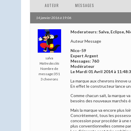
AUTEUR
MESSAGES
14 janvier 2016 à 19:06
Moderateurs: Salva, Eclipse, Ni
Auteur Message
Nico-59
Expert Argent
salva
Messages: 760
Maître des clés
Modérateur
Nombre de
Le Mardi 01 Avril 2014 à 11:48:
message:351
3 chevrons
La marque aux chevrons innove un
En effet le constructeur lance un
Comme chacun sait, la marque va 
besoins des nouveaux marchés ém
Mais la marque va encore plus loi
Concrètement, tous les possesseu
concession pour procéder à une m
plus conventionnelles comme par