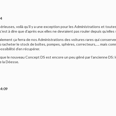
44
rieuses, voilà qu’il y a une exception pour les Administrations et toutes
est à dire que d’après eux elles ne devraient pas rouler depuis qu’elles 
alement ça ferra de nos Administrations des voitures rares qui conservero
ù racheter le stock de boîtes, pompes, sphères, correcteurs,…. mais com
ssibilité d’en récupérer.
t que le nouveau Concept DS est encore un peu gêné par l’ancienne DS: le
de la Déesse.
14:09