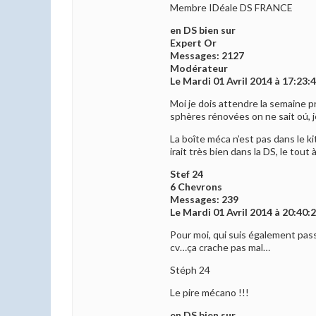
Membre IDéale DS FRANCE
en DS bien sur
Expert Or
Messages: 2127
Modérateur
Le Mardi 01 Avril 2014 à 17:23:
Moi je dois attendre la semaine pr
sphères rénovées on ne sait oú, j
La boîte méca n’est pas dans le ki
irait très bien dans la DS, le tout 
Stef 24
6 Chevrons
Messages: 239
Le Mardi 01 Avril 2014 à 20:40:
Pour moi, qui suis également pass
cv…ça crache pas mal…
Stéph 24
Le pire mécano !!!
en DS bien sur