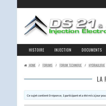
HISTOIRE
INJECTION
DOCUMENTS
LA RAISON D’ÊTRE DES DS 21 ET 23 IE ET DE CE SITE
LA D-JETRONIC EXPLIQUÉE – LES ÉLÉMENTS ET LEURS RÔLES.
EN PANNE AU BORD DE LA ROUTE
HOME
FORUMS
FORUM TECHNIQUE
HYDRAULIQUE
/
/
/
LA 
Ce sujet contient 0 réponse, 1 participant et a été mis à jour pou