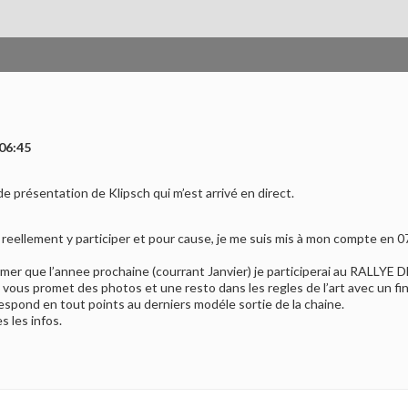
:06:45
de présentation de Klipsch qui m’est arrivé en direct.
ns reellement y participer et pour cause, je me suis mis à mon compte en
mer que l’annee prochaine (courrant Janvier) je participerai au RALLY
vous promet des photos et une resto dans les regles de l’art avec un fina
respond en tout points au derniers modéle sortie de la chaine.
s les infos.