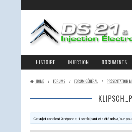
HISTOIRE
INJECTION
DOCUMENTS
LA RAISON D’ÊTRE DES DS 21 ET 23 IE ET DE CE SITE
LA D-JETRONIC EXPLIQUÉE – LES ÉLÉMENTS ET LEURS RÔLES.
EN PANNE AU BORD DE LA ROUTE
HOME
FORUMS
FORUM GÉNÉRAL
PRÉSENTATION M
/
/
/
KLIPSCH…P
Ce sujet contient 0 réponse, 1 participant et a été mis à jour pou