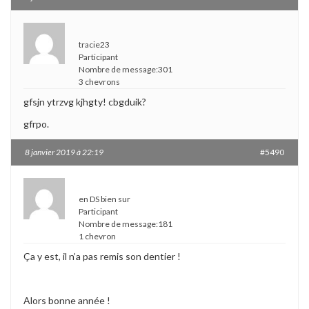
tracie23
Participant
Nombre de message:301
3 chevrons
gfsjn ytrzvg kjhgty! cbgduik?
gfrpo.
8 janvier 2019 à 22:19
#5490
en DS bien sur
Participant
Nombre de message:181
1 chevron
Ça y est, il n’a pas remis son dentier !
Alors bonne année !