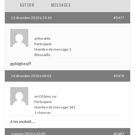
AUTEUR
MESSAGES
13 décembre 2018 à 23:10
#5477
xrfinrohlx
Participant
Nombre de message:1
Bleusaille
gpblgbeqff
14 décembre 2018 à 08:01
#5478
en DS bien sur
Participant
Nombre de message:181
1 chevron
à tes souhait….
2 janvier 2019 à 20:09
#5487