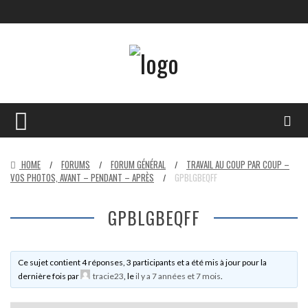
HOME
FORUMS
FORUM GÉNÉRAL
TRAVAIL AU COUP PAR COUP –
/
/
/
VOS PHOTOS, AVANT – PENDANT – APRÈS
GPBLGBEQFF
/
GPBLGBEQFF
Ce sujet contient 4 réponses, 3 participants et a été mis à jour pour la
dernière fois par
tracie23
, le
il y a 7 années et 7 mois
.