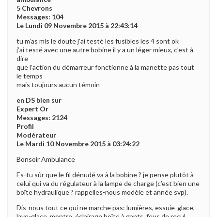
5 Chevrons
Messages: 104
Le Lundi 09 Novembre 2015 à 22:43:14
tu m’as mis le doute j’ai testé les fusibles les 4 sont ok
j’ai testé avec une autre bobine il y a un léger mieux, c’est à
dire
que l’action du démarreur fonctionne à la manette pas tout
le temps
mais toujours aucun témoin
en DS bien sur
Expert Or
Messages: 2124
Profil
Modérateur
Le Mardi 10 Novembre 2015 à 03:24:22
Bonsoir Ambulance
Es-tu sûr que le fil dénudé va à la bobine ? je pense plutôt à
celui qui va du régulateur à la lampe de charge (c’est bien une
boîte hydraulique ? rappelles-nous modèle et année svp).
Dis-nous tout ce qui ne marche pas: lumières, essuie-glace,
lave-glace, montre, éclairage boîte à gants, feus de recul,