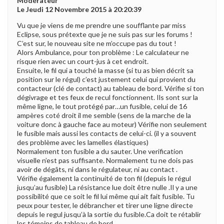
Modérateur
Le Jeudi 12 Novembre 2015 à 20:20:39
Vu que je viens de me prendre une soufflante par miss
Eclipse, sous prétexte que je ne suis pas sur les forums !
C’est sur, le nouveau site ne m’occupe pas du tout !
Alors Ambulance, pour ton problème : Le calculateur ne
risque rien avec un court-jus à cet endroit.
Ensuite, le fil qui a touché la masse (si tu as bien décrit sa
position sur le régul) c’est justement celui qui provient du
contacteur (clé de contact) au tableau de bord. Vérifie si ton
dégivrage et tes feux de recul fonctionnent. Ils sont sur la
même ligne, le tout protégé par…un fusible, celui de 16
ampères coté droit il me semble (sens de la marche de la
voiture donc à gauche face au moteur) Vérifie non seulement
le fusible mais aussi les contacts de celui-ci. (il y a souvent
des problème avec les lamelles élastiques)
Normalement ton fusible a du sauter. Une verification
visuelle n’est pas suffisante. Normalement tu ne dois pas
avoir de dégâts, ni dans le régulateur, ni au contact .
Vérifie également la continuité de ton fil (depuis le régul
jusqu’au fusible) La résistance lue doit être nulle .Il y a une
possibilité que ce soit le fil lui même qui ait fait fusible. Tu
peux pour tester, le débrancher et tirer une ligne directe
depuis le regul jusqu’à la sortie du fusible.Ca doit te rétablir
les témoins de tableau de bord.