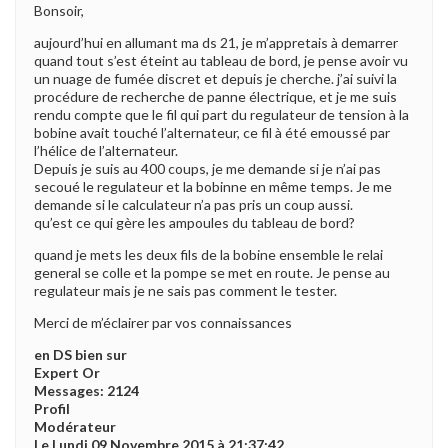
Bonsoir,
aujourd’hui en allumant ma ds 21, je m’appretais à demarrer
quand tout s’est éteint au tableau de bord, je pense avoir vu
un nuage de fumée discret et depuis je cherche. j’ai suivi la
procédure de recherche de panne électrique, et je me suis
rendu compte que le fil qui part du regulateur de tension à la
bobine avait touché l’alternateur, ce fil à été emoussé par
l’hélice de l’alternateur.
Depuis je suis au 400 coups, je me demande si je n’ai pas
secoué le regulateur et la bobinne en même temps. Je me
demande si le calculateur n’a pas pris un coup aussi.
qu’est ce qui gère les ampoules du tableau de bord?
quand je mets les deux fils de la bobine ensemble le relai
general se colle et la pompe se met en route. Je pense au
regulateur mais je ne sais pas comment le tester.
Merci de m’éclairer par vos connaissances
en DS bien sur
Expert Or
Messages: 2124
Profil
Modérateur
Le Lundi 09 Novembre 2015 à 21:37:42