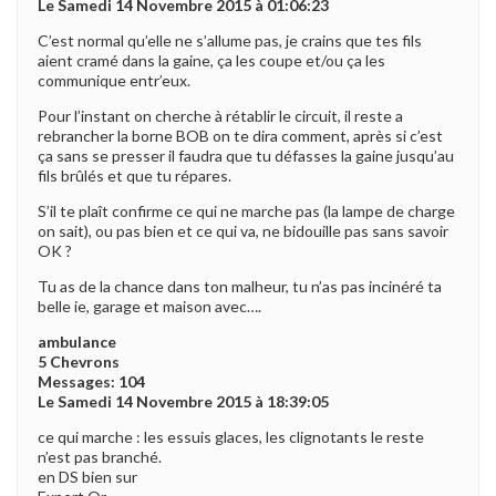
Le Samedi 14 Novembre 2015 à 01:06:23
C’est normal qu’elle ne s’allume pas, je crains que tes fils
aient cramé dans la gaine, ça les coupe et/ou ça les
communique entr’eux.
Pour l’instant on cherche à rétablir le circuit, il reste a
rebrancher la borne BOB on te dira comment, après si c’est
ça sans se presser il faudra que tu défasses la gaine jusqu’au
fils brûlés et que tu répares.
S’il te plaît confirme ce qui ne marche pas (la lampe de charge
on sait), ou pas bien et ce qui va, ne bidouille pas sans savoir
OK ?
Tu as de la chance dans ton malheur, tu n’as pas incinéré ta
belle ie, garage et maison avec….
ambulance
5 Chevrons
Messages: 104
Le Samedi 14 Novembre 2015 à 18:39:05
ce qui marche : les essuis glaces, les clignotants le reste
n’est pas branché.
en DS bien sur