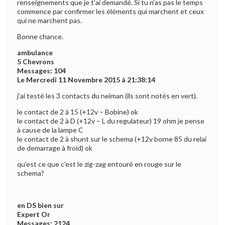
renseignements que je t’ai demandé. Si tu n’as pas le temps
commence par confirmer les éléments qui marchent et ceux
qui ne marchent pas.
Bonne chance.
ambulance
5 Chevrons
Messages: 104
Le Mercredi 11 Novembre 2015 à 21:38:14
j’ai testé les 3 contacts du neiman (ils sont notés en vert).
le contact de 2 à 15 (+12v – Bobine) ok
le contact de 2 à D (+12v – L du regulateur) 19 ohm je pense
à cause de la lampe C
le contact de 2 à shunt sur le schema (+12v borne 85 du relai
de demarrage à froid) ok
qu’est ce que c’est le zig-zag entouré en rouge sur le
schema?
en DS bien sur
Expert Or
Messages: 2124