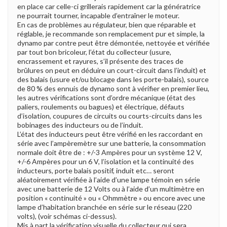
en place car celle-ci grillerais rapidement car la génératrice
ne pourrait tourner, incapable d’entraîner le moteur.
En cas de problèmes au régulateur, bien que réparable et
réglable, je recommande son remplacement pur et simple, la
dynamo par contre peut être démontée, nettoyée et vérifiée
par tout bon bricoleur, l’état du collecteur (usure,
encrassement et rayures, s’il présente des traces de
brûlures on peut en déduire un court-circuit dans l’induit) et
des balais (usure et/ou blocage dans les porte-balais), source
de 80 % des ennuis de dynamo sont à vérifier en premier lieu,
les autres vérifications sont d’ordre mécanique (état des
paliers, roulements ou bagues) et électrique, défauts
d’isolation, coupures de circuits ou courts-circuits dans les
bobinages des inducteurs ou de l’induit.
L’état des inducteurs peut être vérifié en les raccordant en
série avec l’ampèremètre sur une batterie, la consommation
normale doit être de : +/-3 Ampères pour un système 12 V,
+/-6 Ampères pour un 6 V, l’isolation et la continuité des
inducteurs, porte balais positif, induit etc… seront
aléatoirement vérifiée à l’aide d’une lampe témoin en série
avec une batterie de 12 Volts ou à l’aide d’un multimètre en
position « continuité » ou « Ohmmètre » ou encore avec une
lampe d’habitation branchée en série sur le réseau (220
volts), (voir schémas ci-dessus).
Mis à part la vérification visuelle du collecteur qui sera