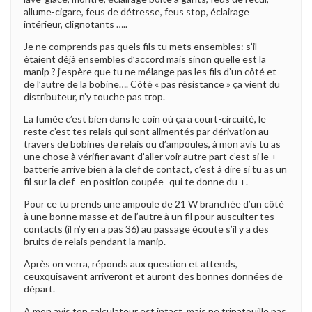
allume-cigare, feus de détresse, feus stop, éclairage
intérieur, clignotants …..
Je ne comprends pas quels fils tu mets ensembles: s’il
étaient déjà ensembles d’accord mais sinon quelle est la
manip ? j’espère que tu ne mélange pas les fils d’un côté et
de l’autre de la bobine…. Côté « pas résistance » ça vient du
distributeur, n’y touche pas trop.
La fumée c’est bien dans le coin où ça a court-circuité, le
reste c’est tes relais qui sont alimentés par dérivation au
travers de bobines de relais ou d’ampoules, à mon avis tu as
une chose à vérifier avant d’aller voir autre part c’est si le +
batterie arrive bien à la clef de contact, c’est à dire si tu as un
fil sur la clef -en position coupée- qui te donne du +.
Pour ce tu prends une ampoule de 21 W branchée d’un côté
à une bonne masse et de l’autre à un fil pour ausculter tes
contacts (il n’y en a pas 36) au passage écoute s’il y a des
bruits de relais pendant la manip.
Après on verra, réponds aux question et attends,
ceuxquisavent arriveront et auront des bonnes données de
départ.
A mon avis ton calculateur est intact, mais ne tripatouille pas