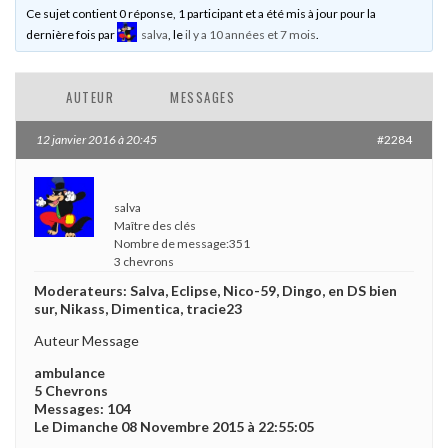
Ce sujet contient 0 réponse, 1 participant et a été mis à jour pour la
dernière fois par
salva
, le
il y a 10 années et 7 mois
.
AUTEUR
MESSAGES
12 janvier 2016 à 20:45
#2284
salva
Maître des clés
Nombre de message:351
3 chevrons
Moderateurs: Salva, Eclipse, Nico-59, Dingo, en DS bien
sur, Nikass, Dimentica, tracie23
Auteur Message
ambulance
5 Chevrons
Messages: 104
Le Dimanche 08 Novembre 2015 à 22:55:05