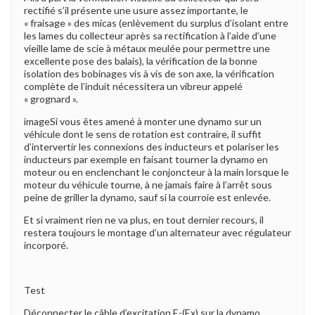
rectifié s’il présente une usure assez importante, le
« fraisage » des micas (enlèvement du surplus d’isolant entre
les lames du collecteur après sa rectification à l’aide d’une
vieille lame de scie à métaux meulée pour permettre une
excellente pose des balais), la vérification de la bonne
isolation des bobinages vis à vis de son axe, la vérification
complète de l’induit nécessitera un vibreur appelé
« grognard ».
imageSi vous êtes amené à monter une dynamo sur un
véhicule dont le sens de rotation est contraire, il suffit
d’intervertir les connexions des inducteurs et polariser les
inducteurs par exemple en faisant tourner la dynamo en
moteur ou en enclenchant le conjoncteur à la main lorsque le
moteur du véhicule tourne, à ne jamais faire à l’arrêt sous
peine de griller la dynamo, sauf si la courroie est enlevée.
Et si vraiment rien ne va plus, en tout dernier recours, il
restera toujours le montage d’un alternateur avec régulateur
incorporé.
Test
Déconnecter le câble d’excitation E-(Ex) sur la dynamo,