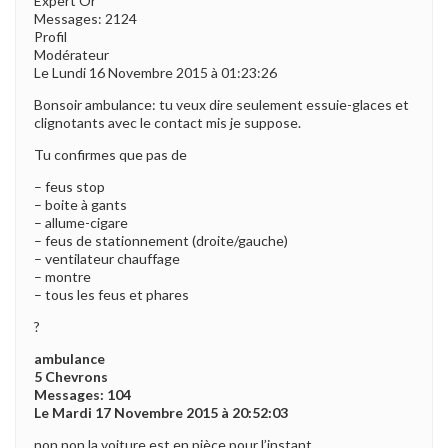
Expert Or
Messages: 2124
Profil
Modérateur
Le Lundi 16 Novembre 2015 à 01:23:26
Bonsoir ambulance: tu veux dire seulement essuie-glaces et
clignotants avec le contact mis je suppose.
Tu confirmes que pas de
– feus stop
– boite à gants
– allume-cigare
– feus de stationnement (droite/gauche)
– ventilateur chauffage
– montre
– tous les feus et phares
?
ambulance
5 Chevrons
Messages: 104
Le Mardi 17 Novembre 2015 à 20:52:03
non non la voiture est en pièce pour l’instant