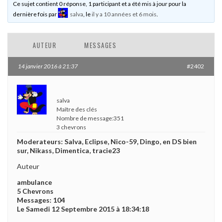
Ce sujet contient 0 réponse, 1 participant et a été mis à jour pour la
dernière fois par
salva
, le
il y a 10 années et 6 mois
.
AUTEUR
MESSAGES
14 janvier 2016 à 21:37
#2402
salva
Maître des clés
Nombre de message:351
3 chevrons
Moderateurs: Salva, Eclipse, Nico-59, Dingo, en DS bien
sur, Nikass, Dimentica, tracie23
Auteur
ambulance
5 Chevrons
Messages: 104
Le Samedi 12 Septembre 2015 à 18:34:18