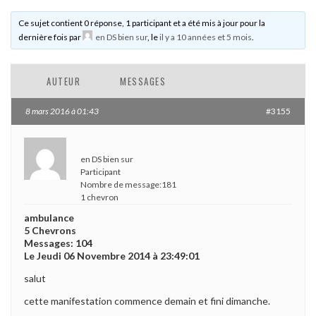
Ce sujet contient 0 réponse, 1 participant et a été mis à jour pour la
dernière fois par
en DS bien sur
, le
il y a 10 années et 5 mois
.
AUTEUR
MESSAGES
8 mars 2016 à 01:43
#3155
en DS bien sur
Participant
Nombre de message:181
1 chevron
ambulance
5 Chevrons
Messages: 104
Le Jeudi 06 Novembre 2014 à 23:49:01
salut
cette manifestation commence demain et fini dimanche.