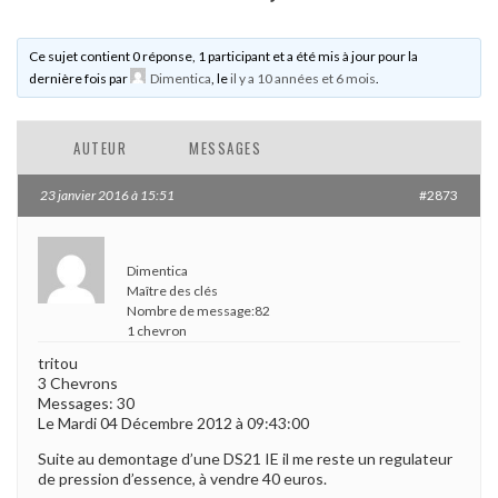
Ce sujet contient 0 réponse, 1 participant et a été mis à jour pour la
dernière fois par
Dimentica
, le
il y a 10 années et 6 mois
.
AUTEUR
MESSAGES
23 janvier 2016 à 15:51
#2873
Dimentica
Maître des clés
Nombre de message:82
1 chevron
tritou
3 Chevrons
Messages: 30
Le Mardi 04 Décembre 2012 à 09:43:00
Suite au demontage d’une DS21 IE il me reste un regulateur
de pression d’essence, à vendre 40 euros.