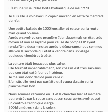
C’est une 23 ie Pallas boîte hydraulique de mai 1973.
Je suis allé la voir avec un copain mécano en retraite mercredi
dernier.
Une petite ballade de 1000 kms aller et retour par la route
mais quand on aime …..
Après en avoir vu une première (identique) mais en état très
moyen et non essayable pour cause de pompe HP ayant
rendu l’âme deux minutes après le démarrage, nous sommes
allé voir la seconde qui était à vendre dans un village
quelques kilomètres à côté.
La voiture était beaucoup plus saine.
Elle tournait impeccablement, son châssis est très sain ainsi
que son état extérieur et intérieur.
Je me suis donc décidé pour celle ci.
Bien sûr, elle n’est pas parfaite et il y aura du pain sur la
planche mais bon…….
Nous sommes retourné en TGV la chercher hier et mémère
est rentrée par la route sans aucun souci après avoir passé
un contrôle technique vierge.
500 kilomètres « dans la soie ».
La consommation s’est établie à 11,4 litres/100km en roulant