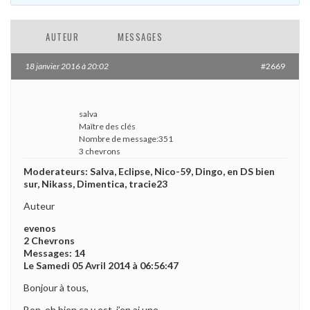
AUTEUR
MESSAGES
18 janvier 2016 à 20:02
#2669
salva
Maître des clés
Nombre de message:351
3 chevrons
Moderateurs: Salva, Eclipse, Nico-59, Dingo, en DS bien
sur, Nikass, Dimentica, tracie23
Auteur
evenos
2 Chevrons
Messages: 14
Le Samedi 05 Avril 2014 à 06:56:47
Bonjour à tous,
Bon, eh bien ça y est, j’en ai une.