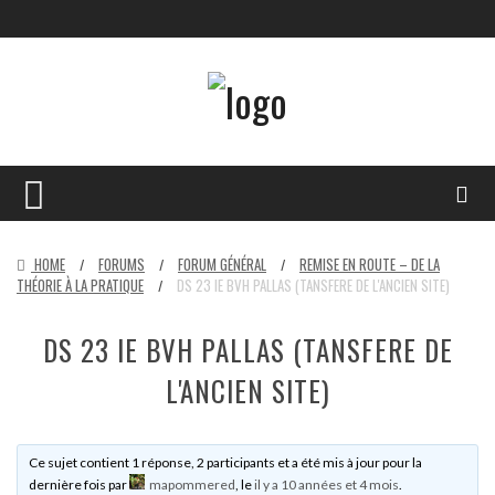
HOME
FORUMS
FORUM GÉNÉRAL
REMISE EN ROUTE – DE LA
/
/
/
THÉORIE À LA PRATIQUE
DS 23 IE BVH PALLAS (TANSFERE DE L'ANCIEN SITE)
/
DS 23 IE BVH PALLAS (TANSFERE DE
L'ANCIEN SITE)
Ce sujet contient 1 réponse, 2 participants et a été mis à jour pour la
dernière fois par
mapommered
, le
il y a 10 années et 4 mois
.