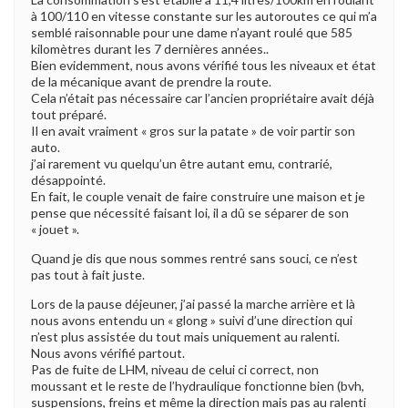
à 100/110 en vitesse constante sur les autoroutes ce qui m’a
semblé raisonnable pour une dame n’ayant roulé que 585
kilomètres durant les 7 dernières années..
Bien evidemment, nous avons vérifié tous les niveaux et état
de la mécanique avant de prendre la route.
Cela n’était pas nécessaire car l’ancien propriétaire avait déjà
tout préparé.
Il en avait vraiment « gros sur la patate » de voir partir son
auto.
j’ai rarement vu quelqu’un être autant emu, contrarié,
désappointé.
En fait, le couple venait de faire construire une maison et je
pense que nécessité faisant loi, il a dû se séparer de son
« jouet ».
Quand je dis que nous sommes rentré sans souci, ce n’est
pas tout à fait juste.
Lors de la pause déjeuner, j’ai passé la marche arrière et là
nous avons entendu un « glong » suivi d’une direction qui
n’est plus assistée du tout mais uniquement au ralenti.
Nous avons vérifié partout.
Pas de fuite de LHM, niveau de celui ci correct, non
moussant et le reste de l’hydraulique fonctionne bien (bvh,
suspensions, freins et même la direction mais pas au ralenti