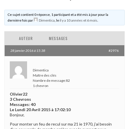
Ce sujet contient 0 réponse, 1 participant et a été mis à jour pour la
dernière fois par
Dimentica
, le
il y a 10 années et 6 mois
.
AUTEUR
MESSAGES
28 janvier 2016 à 15:38
#2976
Dimentica
Maître des clés
Nombre de message:82
1 chevron
Olivier22
3 Chevrons
Messages: 40
Le Lundi 20 Avril 2015 à 17:02:10
Bonjour,
Pour monter un feu de recul sur ma 21 ie 1970, j’ai besoin