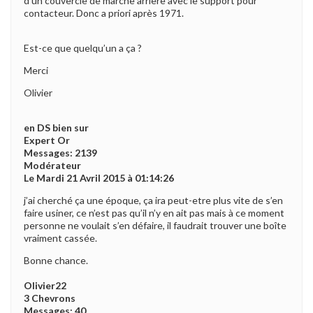
d’un couvercle de marche arrière avec le support pour
contacteur. Donc a priori après 1971.
Est-ce que quelqu’un a ça ?
Merci
Olivier
en DS bien sur
Expert Or
Messages: 2139
Modérateur
Le Mardi 21 Avril 2015 à 01:14:26
j’ai cherché ça une époque, ça ira peut-etre plus vite de s’en
faire usiner, ce n’est pas qu’il n’y en ait pas mais à ce moment
personne ne voulait s’en défaire, il faudrait trouver une boîte
vraiment cassée.
Bonne chance.
Olivier22
3 Chevrons
Messages: 40