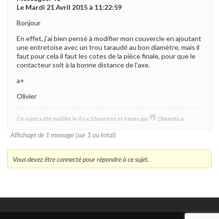
Le Mardi 21 Avril 2015 à 11:22:59
Bonjour
En effet, j’ai bien pensé à modifier mon couvercle en ajoutant
une entretoise avec un trou taraudé au bon diamètre, mais il
faut pour cela il faut les cotes de la pièce finale, pour que le
contacteur soit à la bonne distance de l’axe.
a+
Olivier
Ce sujet a été modifié le il y a 10 années et 6 mois par
Dimentica
.
Affichage de 1 message (sur 1 au total)
Vous devez être connecté pour répondre à ce sujet.