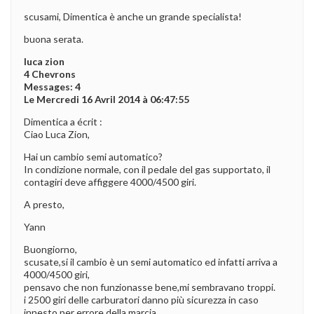
scusami, Dimentica è anche un grande specialista!
buona serata.
luca zion
4 Chevrons
Messages: 4
Le Mercredi 16 Avril 2014 à 06:47:55
Dimentica a écrit :
Ciao Luca Zion,
Hai un cambio semi automatico?
In condizione normale, con il pedale del gas supportato, il
contagiri deve affiggere 4000/4500 giri.
A presto,
Yann
Buongiorno,
scusate,si il cambio è un semi automatico ed infatti arriva a
4000/4500 giri,
pensavo che non funzionasse bene,mi sembravano troppi.
i 2500 giri delle carburatori danno più sicurezza in caso
innesto per errore della marcia…..