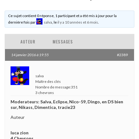
Ce sujet contient 0 réponse, 1 participant et a été mis à jour pour la
dernière fois par
salva
, le
il y a 10 années et 6 mois
.
AUTEUR
MESSAGES
14 janvier 2016 à 19:55
#2389
salva
Maître des clés
Nombre de message:351
3 chevrons
Moderateurs: Salva, Eclipse, Nico-59, Dingo, en DS bien
sur, Nikass, Dimentica, tracie23
Auteur
luca zion
4 Chevrons