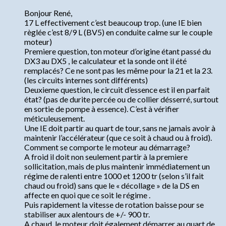
Bonjour René,
17 L effectivement c’est beaucoup trop. (une IE bien
règlée c’est 8/9 L (BV5) en conduite calme sur le couple
moteur)
Premiere question, ton moteur d’origine étant passé du
DX3 au DX5 , le calculateur et la sonde ont il été
remplacés? Ce ne sont pas les même pour la 21 et la 23.
(les circuits internes sont différents)
Deuxieme question, le circuit d’essence est il en parfait
état? (pas de durite percée ou de collier désserré, surtout
en sortie de pompe à essence). C’est à vérifier
méticuleusement.
Une IE doit partir au quart de tour, sans ne jamais avoir à
maintenir l’accélérateur (que ce soit à chaud ou à froid).
Comment se comporte le moteur au démarrage?
A froid il doit non seulement partir à la premiere
sollicitation, mais de plus maintenir immédiatement un
régime de ralenti entre 1000 et 1200 tr (selon s’il fait
chaud ou froid) sans que le « décollage » de la DS en
affecte en quoi que ce soit le régime .
Puis rapidement la vitesse de rotation baisse pour se
stabiliser aux alentours de +/- 900 tr.
A chaud, le moteur doit également démarrer au quart de