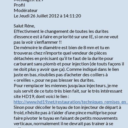
Profil
Modérateur
Le Jeudi 26 Juillet 2012 à 14:11:20
Salut Réne,
Effectivment le changement de toutes les durites
d’essence est à faire en priorité sur une IE, si on ne veut
pas la voir s’enflammer !!
De mémoire le diamètre est bien de 8 mm et tu en
trouveras chez n’importe quel vendeur de pièces
détachées en précisant qu’il te faut de la durite pour
carburant sans plomb et pour injection (de touts façons il
ne doit plus y avoir que ça). Comme indiqué dans le lien
juste en bas, n’oublies pas d’acheter des colliers à
« oreilles », pour ne pas blesser les durites.
Pour remplacer les miennes jusqu’aux injecteurs, je me
suis servit de ce tuto très bien fait, sur le très intéressant
site HD19, dont voici le lien :
http://www.hd19.net/restauration/techniques_remises_en_
Sinon pour décoller le tuyau de ton injecteur de départ à
froid, n’hésite pas à t’aider d’une pince multiprise pour
faire pivoter le tuyau en faisant de petits mouvements
verticaux, normalement il ne devrait pas trainer à se