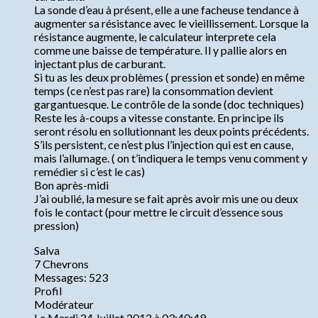
La sonde d’eau à présent, elle a une facheuse tendance à
augmenter sa résistance avec le vieillissement. Lorsque la
résistance augmente, le calculateur interprete cela
comme une baisse de température. Il y pallie alors en
injectant plus de carburant.
Si tu as les deux problèmes ( pression et sonde) en même
temps (ce n’est pas rare) la consommation devient
gargantuesque. Le contrôle de la sonde (doc techniques)
Reste les à-coups a vitesse constante. En principe ils
seront résolu en sollutionnant les deux points précédents.
S’ils persistent, ce n’est plus l’injection qui est en cause,
mais l’allumage. ( on t’indiquera le temps venu comment y
remédier si c’est le cas)
Bon après-midi
J’ai oublié, la mesure se fait après avoir mis une ou deux
fois le contact (pour mettre le circuit d’essence sous
pression)
Salva
7 Chevrons
Messages: 523
Profil
Modérateur
Le Mardi 24 Juillet 2012 à 03:40:49