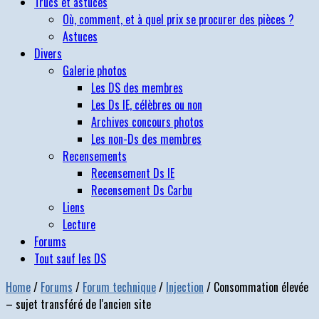
Trucs et astuces
Où, comment, et à quel prix se procurer des pièces ?
Astuces
Divers
Galerie photos
Les DS des membres
Les Ds IE, célèbres ou non
Archives concours photos
Les non-Ds des membres
Recensements
Recensement Ds IE
Recensement Ds Carbu
Liens
Lecture
Forums
Tout sauf les DS
Home
/
Forums
/
Forum technique
/
Injection
/
Consommation élevée
– sujet transféré de l'ancien site