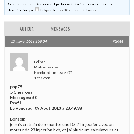
Ce sujet contient 0 réponse, 1 participant et a été mis à jour pour la
dernière fois par
Eclipse
, le
il y a 10 années et 7 mois
.
AUTEUR
MESSAGES
10 janvier 2016 à 09:54
#2066
Eclipse
Maître des clés
Nombre de message:75
1 chevron
php75
5 Chevrons
Messages: 68
Profil
Le Vendredi 09 Août 2013 à 23:49:38
Bonsoir,
je suis en train de remonter une DS 21 injection avec un
moteur de 23 injection bvh, et j’ai plusieurs calculateurs et