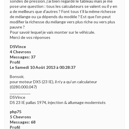
sondes de pression. j’ai bien regardé le tableau mais je me
pose une question : tous les calculateurs se valent ou il y en
a de meilleurs que d’autres ? Font tous t’il la même richesse
de mélange ou ça dépends du modèle ? Est que l’on peut
modifier la richesse du mélange vers plus riche ou vers plus
pauvre ?
Pour savoir lequel je vais monter sur le véhicule.
Merci de vos réponses
DSVince
4 Chevrons
Messages: 37
Profil
Le Samedi 10 Août 2013 à 00:28:37
Bonsoir,
pour moteur DX5 (23 IE), il n’y a qu’un calculateur
(0280.000.047)
____________
DSVince
DS 23 IE pallas 1974, injection & allumage modernisés
php75
5 Chevrons
Messages: 68
Profil