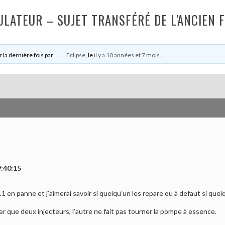
ULATEUR – SUJET TRANSFÉRÉ DE L'ANCIEN 
r la dernière fois par
Eclipse
, le
il y a 10 années et 7 mois
.
9:40:15
11 en panne et j’aimerai savoir si quelqu’un les repare ou à defaut si que
er que deux injecteurs, l’autre ne fait pas tourner la pompe à essence.