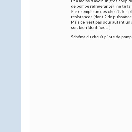
Et a moins d’avoir un gros coup d
de bombe réfrigérante) , ne te fais
Par exemple un des circuits les pl
résistances (dont 2 de puissance)
Mais ce n’est pas pour autant un
soit bien identifiée …)
Schéma du circuit pilote de pom