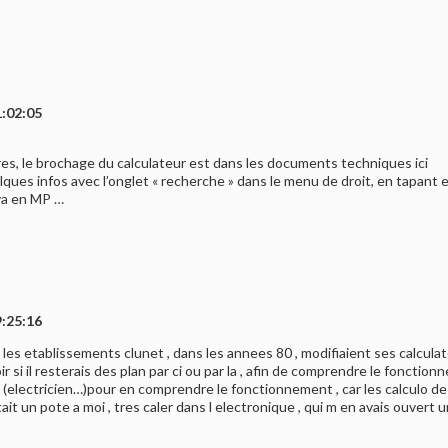
1:02:05
s, le brochage du calculateur est dans les documents techniques ici
ues infos avec l’onglet « recherche » dans le menu de droit, en tapant en
va en MP …
9:25:16
e les etablissements clunet , dans les annees 80 , modifiaient ses calcul
voir si il resterais des plan par ci ou par la , afin de comprendre le fonctio
electricien…)pour en comprendre le fonctionnement , car les calculo de 
t un pote a moi , tres caler dans l electronique , qui m en avais ouvert un ,