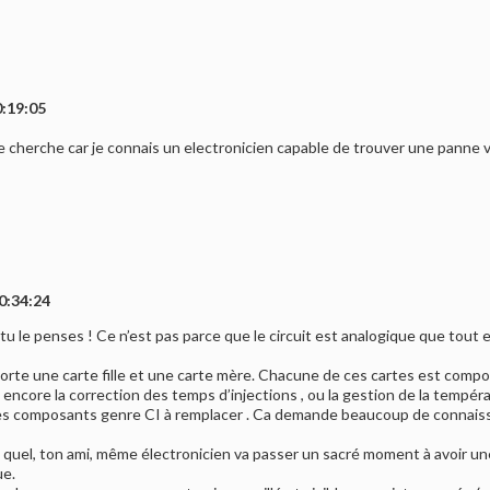
0:19:05
 cherche car je connais un electronicien capable de trouver une panne v
0:34:24
 tu le penses ! Ce n’est pas parce que le circuit est analogique que tout
porte une carte fille et une carte mère. Chacune de ces cartes est compo
tre encore la correction des temps d’injections , ou la gestion de la temp
ques composants genre CI à remplacer . Ca demande beaucoup de connai
tel quel, ton ami, même électronicien va passer un sacré moment à avoir 
ue.