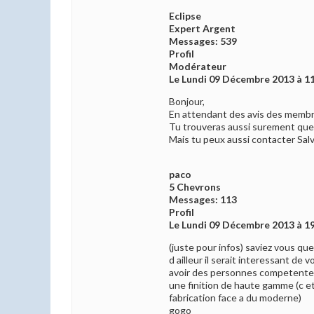
Eclipse
Expert Argent
Messages: 539
Profil
Modérateur
Le Lundi 09 Décembre 2013 à 1
Bonjour,
En attendant des avis des membre
Tu trouveras aussi surement quelq
Mais tu peux aussi contacter Sal
paco
5 Chevrons
Messages: 113
Profil
Le Lundi 09 Décembre 2013 à 1
(juste pour infos) saviez vous qu
d ailleur il serait interessant de 
avoir des personnes competente (
une finition de haute gamme (c etai
fabrication face a du moderne)
gogo