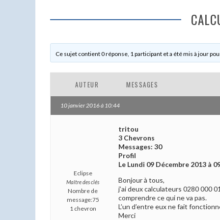
CALC
Ce sujet contient 0 réponse, 1 participant et a été mis à jour pou
AUTEUR
MESSAGES
10 janvier 2016 à 10:44
tritou
3 Chevrons
Messages: 30
Profil
Le Lundi 09 Décembre 2013 à 0
Eclipse
Bonjour à tous,
Maître des clés
j’ai deux calculateurs 0280 000 0
Nombre de
comprendre ce qui ne va pas.
message:75
L’un d’entre eux ne fait fonctionn
1 chevron
Merci