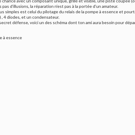
e chance avec un composant unique, grillé et visible, une piste coupée 
 pas d’illusions, la réparation n’est pas à la portée d’un amateur.
us simples est celui du pilotage du relais de la pompe à essence et pourta
 , 4 diodes, et un condensateur.
 secret défense, voici un des schéma dont ton ami aura besoin pour dépa
pe à essence