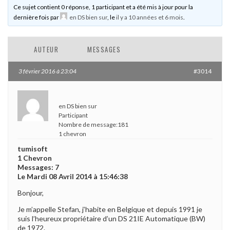
Ce sujet contient 0 réponse, 1 participant et a été mis à jour pour la
dernière fois par
en DS bien sur
, le
il y a 10 années et 6 mois
.
AUTEUR
MESSAGES
3 février 2016 à 23:04
#3014
en DS bien sur
Participant
Nombre de message:181
1 chevron
tumisoft
1 Chevron
Messages: 7
Le Mardi 08 Avril 2014 à 15:46:38
Bonjour,
Je m’appelle Stefan, j’habite en Belgique et depuis 1991 je
suis l’heureux propriétaire d’un DS 21IE Automatique (BW)
de 1972.