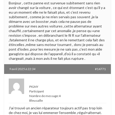
Bonjour , cette panne est survenue subitement sans rien
avoir changé sur la voiture , ce qui est étonnant c’est qu’il y a
eu un moment elle ne le faisait plus, et c’est revenu
subitement , comme je ne m’en servais pas souvent ,je la
démarre avec un booster ,mais cela ne pause pas de
problème sur mes autres voitures ,cette alternateur ayant
chauffé ,certainement par cet anomalie ,je pense qu »une
revision s’impose . en débranchant le fil R sur l’alternateur
,fatalement il ne charge plus, et en le remettant cela fait des
étincelles ,même sans moteur tournant , donc je pensais au
pont d’iodes ,pour les mesure je ne sais pas ,c’est mon aide
garagiste qui dispose de l’appareil ,d’où il a constaté qu »il
chargeait ,mais à mon avis il ne fait plus rupture .
9 avril 2025 à 22:34
#14771
PIGNY
Participant
Nombre de message:4
Bleusaille
J’ai trouvé un ancien réparateur toujours actif pas trop loin
de chez moi, je vas lui emmener l’ensemble ,régul+alternat.