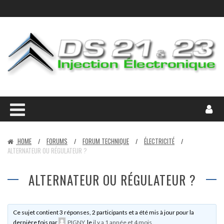
HOME
FORUMS
FORUM TECHNIQUE
ÉLECTRICITÉ
/
/
/
/
ALTERNATEUR OU RÉGULATEUR ?
ALTERNATEUR OU RÉGULATEUR ?
Ce sujet contient 3 réponses, 2 participants et a été mis à jour pour la
dernière fois par
PIGNY
, le
il y a 1 année et 4 mois
.