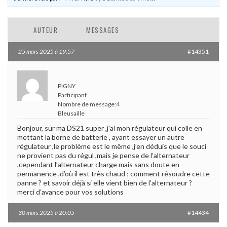
AUTEUR
MESSAGES
25 mars 2025 à 19:57
#14351
PIGNY
Participant
Nombre de message:4
Bleusaille
Bonjour, sur ma DS21 super ,j’ai mon régulateur qui colle en
mettant la borne de batterie , ayant essayer un autre
régulateur ,le problème est le même ,j’en déduis que le souci
ne provient pas du régul ,mais je pense de l’alternateur
,cependant l’alternateur charge mais sans doute en
permanence ,d’où il est très chaud ; comment résoudre cette
panne ? et savoir déjà si elle vient bien de l’alternateur ?
merci d’avance pour vos solutions
30 mars 2025 à 20:05
#14434