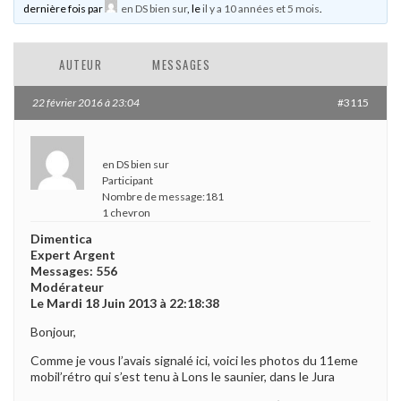
dernière fois par
en DS bien sur
, le
il y a 10 années et 5 mois
.
AUTEUR
MESSAGES
22 février 2016 à 23:04
#3115
en DS bien sur
Participant
Nombre de message:181
1 chevron
Dimentica
Expert Argent
Messages: 556
Modérateur
Le Mardi 18 Juin 2013 à 22:18:38
Bonjour,
Comme je vous l’avais signalé ici, voici les photos du 11eme
mobil’rétro qui s’est tenu à Lons le saunier, dans le Jura