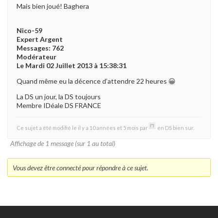
Mais bien joué! Baghera
Nico-59
Expert Argent
Messages: 762
Modérateur
Le Mardi 02 Juillet 2013 à 15:38:31
Quand même eu la décence d’attendre 22 heures 😀
La DS un jour, la DS toujours
Membre IDéale DS FRANCE
Ce sujet a été modifié le il y a 10 années et 5 mois par
en DS bien sur
.
Affichage de 1 message (sur 1 au total)
Vous devez être connecté pour répondre à ce sujet.