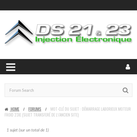
HOME
FORUMS
MOT-CLÉ DU SUJET : DÉMARRAGE LABORIEUX MOTEUR
/
/
FROID 23IE (SUJET TRANSFERÉ DE L\'ANCIEN SITE)
1 sujet (sur un total de 1)