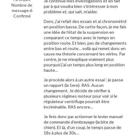
Je continue mes investigations et en fait
Nombre de
par à qui voudra bien s’intéresser à mon
message:6
problème et, qui sait, m’aider.
Confirmé
Donc, j’ai refait des essais et ai chronométré
en position basse. De cette façon, je me fais
une idée de l’état de la suspension en
comparant ce temps avec le temps en
position route. Et bien, pas de changements
entre bas et route… voilà qui remet donc en
cause ma théorie concernant les vérins. Par
contre, je ne m’explique vraiment plus
pourquoi j’ai un temps plus long en position
haute…
Je procède alors à un autre essai : je passe
un rapport (la 1ere). RAS. Aucun
changement. Je décide de vérifier à
plusieurs régimes moteur pour voir si le
régulateur centrifuge pourrait être
incriminable. RAS encore…
Je finis donc par actionner le levier manuel
de commande d’embrayage (la bite de
chien). Et là, d’un coup, le temps passe de
18s à plus de 30s…