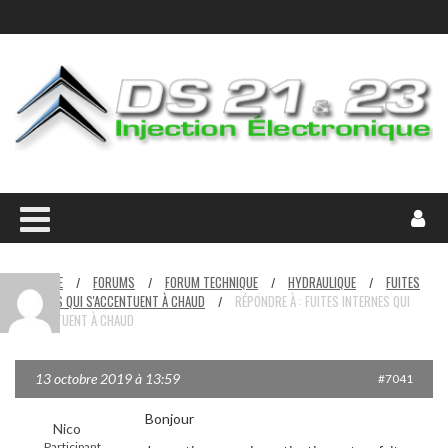
HOME
FORUMS
FORUM TECHNIQUE
HYDRAULIQUE
FUITES
/
/
/
/
INTERNES QUI S'ACCENTUENT À CHAUD
RÉPONDRE À : FUITES INTERNES QUI
/
S'ACCENTUENT À CHAUD
13 octobre 2019 à 13:59
#7041
Bonjour
Nico
Participant