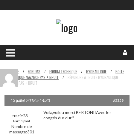
HOME
FORUMS
FORUM TECHNIQUE
HYDRAULIQUE
BOITE
/
/
/
/
HYDRAULIQUE N'AVANCE PAS + BRUIT
RÉPONDRE À : BOITE HYDRAULIQUE
/
N'AVANCE PAS + BRUIT
13 juillet 2018 à 14:33
#5359
Voila,voilou merci BERTON!!Avec les
tracie23
congés dur dur!!
Participant
Nombre de
message:301