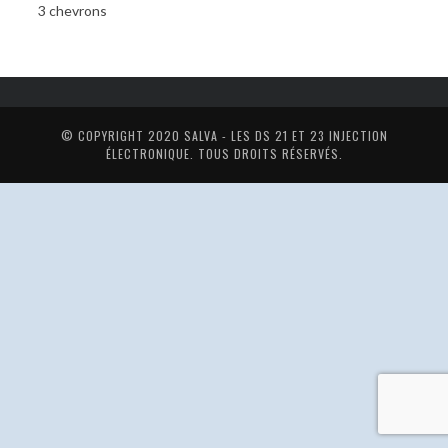
3 chevrons
© COPYRIGHT 2020
SALVA - LES DS 21 ET 23 INJECTION
ÉLECTRONIQUE
. TOUS DROITS RÉSERVÉS.