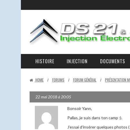
HISTOIRE
INJECTION
DOCUMENTS
LA RAISON D’ÊTRE DES DS 21 ET 23 IE ET DE CE SITE
LA D-JETRONIC EXPLIQUÉE – LES ÉLÉMENTS ET LEURS RÔLES.
EN PANNE AU BORD DE LA ROUTE
HOME
FORUMS
FORUM GÉNÉRAL
PRÉSENTATION M
/
/
/
22 mai 2018 à 20:05
Bonsoir Yann,
Pallas, je suis dans ton camp :).
J’essai d’insérer quelques photos ( 