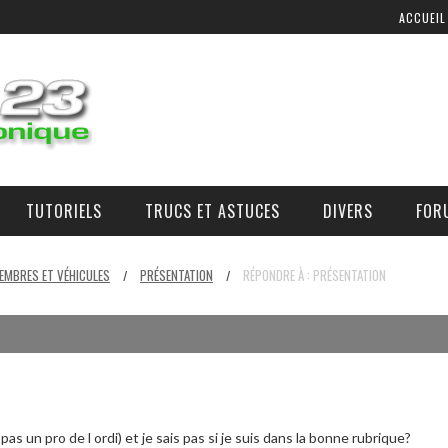
ACCUEIL
TUTORIELS
TRUCS ET ASTUCES
DIVERS
FOR
COMMANDE D’AIR ADDITIONNEL
OÙ, COMMENT, ET À QUEL PRIX SE PROCURER DES PIÈCES ?
EMBRES ET VÉHICULES
PRÉSENTATION
RÉPONDRE À : PRÉSENTATION
/
/
pas un pro de l ordi) et je sais pas si je suis dans la bonne rubrique?