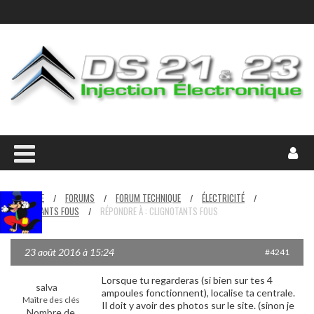
HOME
FORUMS
FORUM TECHNIQUE
ÉLECTRICITÉ
/
/
/
/
CLIGNOTANTS FOUS
RÉPONDRE À : CLIGNOTANTS FOUS
/
23 août 2016 à 15:24
#4241
Lorsque tu regarderas (si bien sur tes 4
salva
ampoules fonctionnent), localise ta centrale.
Maître des clés
Il doit y avoir des photos sur le site. (sinon je
Nombre de