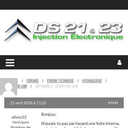
HOME
FORUMS
FORUM TECHNIQUE
HYDRAULIQUE
/
/
/
/
RESERVOIR LHM
RÉPONDRE À : RESERVOIR LHM
/
21 avril 2016 à 11:25
#3943
Bonjour,
olivier22
Participant
N’aurais-tu pas par hasard une fuite interne,
Nombre de