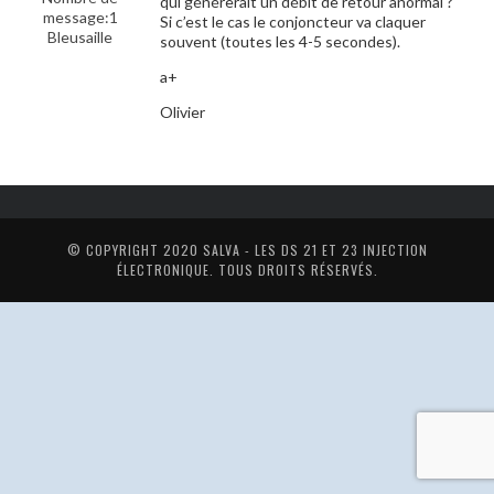
qui générerait un débit de retour anormal ?
message:1
Si c’est le cas le conjoncteur va claquer
Bleusaille
souvent (toutes les 4-5 secondes).
a+
Olivier
© COPYRIGHT 2020
SALVA - LES DS 21 ET 23 INJECTION
ÉLECTRONIQUE
. TOUS DROITS RÉSERVÉS.