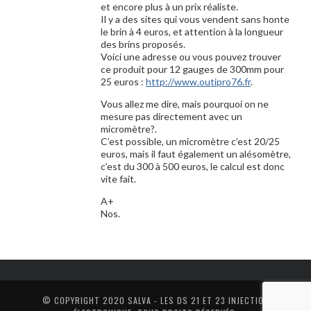
et encore plus à un prix réaliste.
Il y a des sites qui vous vendent sans honte
le brin à 4 euros, et attention à la longueur
des brins proposés.
Voici une adresse ou vous pouvez trouver
ce produit pour 12 gauges de 300mm pour
25 euros :
http://www.outipro76.fr
.
Vous allez me dire, mais pourquoi on ne
mesure pas directement avec un
micromètre?.
C’est possible, un micromètre c’est 20/25
euros, mais il faut également un alésomètre,
c’est du 300 à 500 euros, le calcul est donc
vite fait.
A+
Nos.
© COPYRIGHT 2020
SALVA - LES DS 21 ET 23 INJECTION