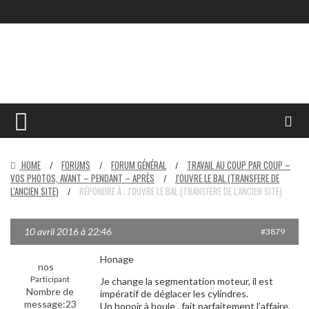
HOME
FORUMS
FORUM GÉNÉRAL
TRAVAIL AU COUP PAR COUP –
/
/
/
VOS PHOTOS, AVANT – PENDANT – APRÈS
J'OUVRE LE BAL (TRANSFERE DE
/
L'ANCIEN SITE)
RÉPONDRE À : J'OUVRE LE BAL (TRANSFERE DE L'ANCIEN SITE)
/
10 avril 2016 à 22:46
#3879
Honage
nos
Participant
Je change la segmentation moteur, il est
Nombre de
impératif de déglacer les cylindres.
message:23
Un honoir à boule , fait parfaitement l’affaire,