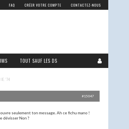
FAQ
CRÉER VOTRE COMPTE
CONTACTEZ-NOUS
UMS
TOUT SAUF LES DS
IE. ’74
#15047
 découvre seulement ton message. Ah ce fichu mano !
le dévisser Non ?