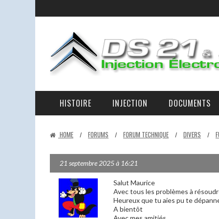
HISTOIRE
INJECTION
DOCUMENTS
LA RAISON D’ÊTRE DES DS 21 ET 23 IE ET DE CE SITE
LA D-JETRONIC EXPLIQUÉE – LES ÉLÉMENTS ET LEURS RÔLES.
EN PANNE AU BORD DE LA ROUTE
HOME
FORUMS
FORUM TECHNIQUE
DIVERS
F
/
/
/
/
21 septembre 2025 à 16:21
Salut Maurice
Avec tous les problèmes à résoudre 
Heureux que tu aies pu te dépanner.
A bientôt
Avec mes amitiés