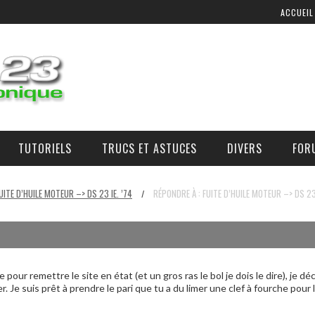
ACCUEIL
TUTORIELS
TRUCS ET ASTUCES
DIVERS
FOR
COMMANDE D’AIR ADDITIONNEL
OÙ, COMMENT, ET À QUEL PRIX SE PROCURER DES PIÈCES ?
UITE D’HUILE MOTEUR –> DS 23 IE. ’74
RÉPONDRE À : FUITE D’HUILE MOTEUR –> DS 23 
/
pour remettre le site en état (et un gros ras le bol je dois le dire), je
 Je suis prêt à prendre le pari que tu a du limer une clef à fourche pour 