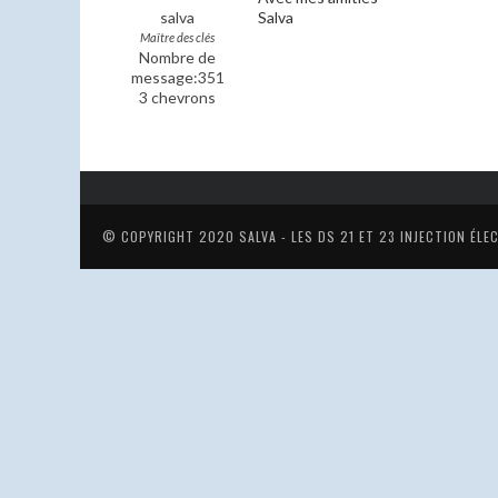
salva
Salva
Maître des clés
Nombre de
message:351
3 chevrons
© COPYRIGHT 2020
SALVA - LES DS 21 ET 23 INJECTION ÉL