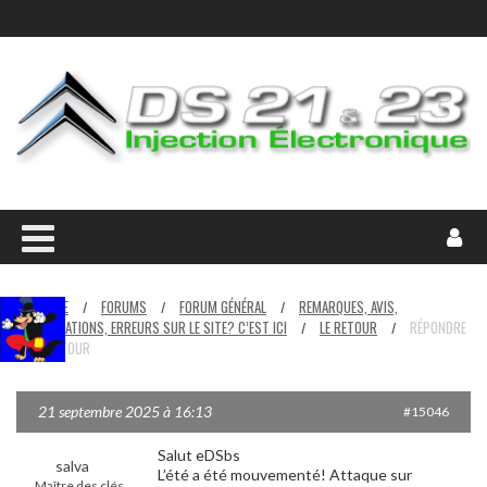
HOME
FORUMS
FORUM GÉNÉRAL
REMARQUES, AVIS,
/
/
/
CONSTATATIONS, ERREURS SUR LE SITE? C’EST ICI
LE RETOUR
RÉPONDRE
/
/
À : LE RETOUR
21 septembre 2025 à 16:13
#15046
Salut eDSbs
salva
L’été a été mouvementé! Attaque sur
Maître des clés