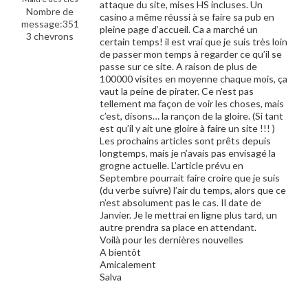
attaque du site, mises HS incluses. Un
Nombre de
casino a même réussi à se faire sa pub en
message:351
pleine page d’accueil. Ca a marché un
3 chevrons
certain temps! il est vrai que je suis très loin
de passer mon temps à regarder ce qu’il se
passe sur ce site. A raison de plus de
100000 visites en moyenne chaque mois, ça
vaut la peine de pirater. Ce n’est pas
tellement ma façon de voir les choses, mais
c’est, disons… la rançon de la gloire. (Si tant
est qu’il y ait une gloire à faire un site !!! )
Les prochains articles sont prêts depuis
longtemps, mais je n’avais pas envisagé la
grogne actuelle. L’article prévu en
Septembre pourrait faire croire que je suis
(du verbe suivre) l’air du temps, alors que ce
n’est absolument pas le cas. Il date de
Janvier. Je le mettrai en ligne plus tard, un
autre prendra sa place en attendant.
Voilà pour les dernières nouvelles
A bientôt
Amicalement
Salva