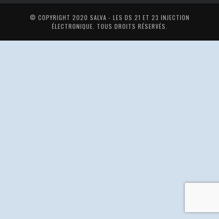
© COPYRIGHT 2020
SALVA - LES DS 21 ET 23 INJECTION
ÉLECTRONIQUE
. TOUS DROITS RÉSERVÉS.