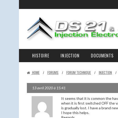
HISTOIRE
INJECTION
DOCUMENTS
LA RAISON D’ÊTRE DES DS 21 ET 23 IE ET DE CE SITE
LA D-JETRONIC EXPLIQUÉE – LES ÉLÉMENTS ET LEURS RÔLES.
EN PANNE AU BORD DE LA ROUTE
HOME
FORUMS
FORUM TECHNIQUE
INJECTION
/
/
/
/
13 avril 2020 à 15:41
It seems that it is common the have
when it is first switched OFF the v
is gradually lost. I have a brand n
I hope this helps.
Regards,