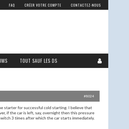
FAQ
CRÉER VOTRE COMPTE
CONTACTEZ-NOUS
UMS
TOUT SAUF LES DS
#8024
 starter for successful cold starting. I believe that
, if the car is left, say, overnight then this pressure
switch 3 times after which the car starts immediately.