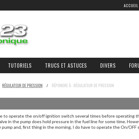
ACCUEIL
TUTORIELS
TRUCS ET ASTUCES
DIVERS
FOR
COMMANDE D’AIR ADDITIONNEL
OÙ, COMMENT, ET À QUEL PRIX SE PROCURER DES PIÈCES ?
RÉGULATEUR DE PRESSION
RÉPONDRE À : RÉGULATEUR DE PRESSION
/
 to operate the on/off ignition switch several times before operating the
alve in the pump does hold pressure in the fuel line for some time. However
ew pump and, first thing in the morning, I do have to operate the On/OFF 