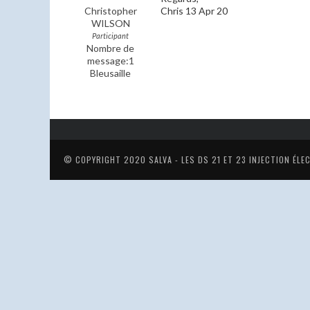
Christopher
Chris 13 Apr 20
WILSON
Participant
Nombre de
message:1
Bleusaille
© COPYRIGHT 2020
SALVA - LES DS 21 ET 23 INJECTION ÉL